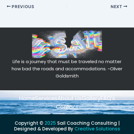
PREVIOUS
NEXT
Life is a journey that must be traveled no matter
how bad the roads and accommodations.
~Oliver
Goldsmith
Home
Services
About Us
Gallery
FAQ’s
Contact
Copyright ©
2025
Sail Coaching Consulting |
Designed & Developed By
Creative Solutionss