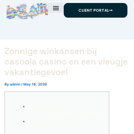
Skip
CLIENT PORTAL
to
content
Zonnige winkansen bij
casoola casino en een vleugje
vakantiegevoel
By
admin
/
May 18, 2026
Zonnige winkansen bij casoola
casino en een vleugje vakantiegevoel
Een uitgebreid spelaanbod voor elke
smaak