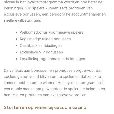
niveau in het loyaliteitsprogramma wordt en hoe beter de
beloningen. VIP spelers kunnen zelfs profiteren van
exclusieve bonussen, een persoonlijke accountmanager en
snellere uitbetalingen.
Welkomstbonus voor nieuwe spelers
Regelmatige reload bonussen
Cashback aanbiedingen
Exclusieve VIP bonussen
Loyaliteitsprogramma met beloningen
De variëteit aan bonussen en promoties zorgt ervoor dat
spelers gemotiveerd blijven om te spelen en dat ze extra
kansen hebben om te winnen. Het loyaliteitsprogramma is
een mooie manier om gewaardeerde spelers te belonen en
hen te laten profiteren van exclusieve voordelen.
Storten en opnemen bij casoola casino