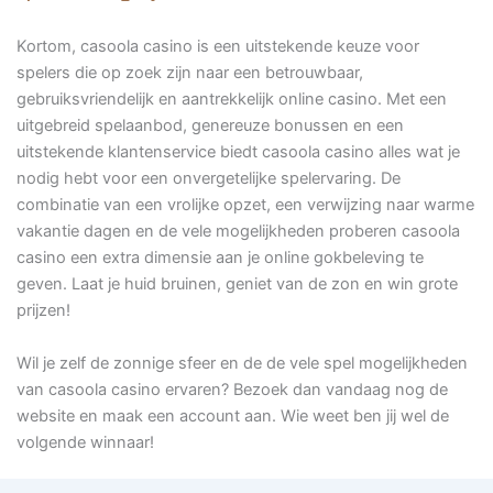
Kortom, casoola casino is een uitstekende keuze voor
spelers die op zoek zijn naar een betrouwbaar,
gebruiksvriendelijk en aantrekkelijk online casino. Met een
uitgebreid spelaanbod, genereuze bonussen en een
uitstekende klantenservice biedt casoola casino alles wat je
nodig hebt voor een onvergetelijke spelervaring. De
combinatie van een vrolijke opzet, een verwijzing naar warme
vakantie dagen en de vele mogelijkheden proberen casoola
casino een extra dimensie aan je online gokbeleving te
geven. Laat je huid bruinen, geniet van de zon en win grote
prijzen!
Wil je zelf de zonnige sfeer en de de vele spel mogelijkheden
van casoola casino ervaren? Bezoek dan vandaag nog de
website en maak een account aan. Wie weet ben jij wel de
volgende winnaar!