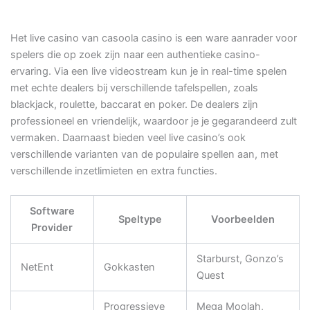
Het live casino van casoola casino is een ware aanrader voor
spelers die op zoek zijn naar een authentieke casino-
ervaring. Via een live videostream kun je in real-time spelen
met echte dealers bij verschillende tafelspellen, zoals
blackjack, roulette, baccarat en poker. De dealers zijn
professioneel en vriendelijk, waardoor je je gegarandeerd zult
vermaken. Daarnaast bieden veel live casino’s ook
verschillende varianten van de populaire spellen aan, met
verschillende inzetlimieten en extra functies.
Software
Speltype
Voorbeelden
Provider
Starburst, Gonzo’s
NetEnt
Gokkasten
Quest
Progressieve
Mega Moolah,