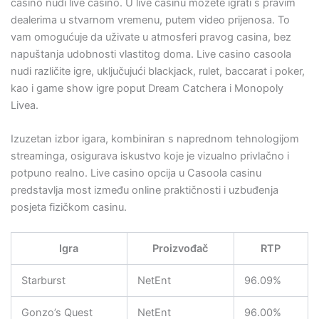
casino nudi live casino. U live casinu možete igrati s pravim
dealerima u stvarnom vremenu, putem video prijenosa. To
vam omogućuje da uživate u atmosferi pravog casina, bez
napuštanja udobnosti vlastitog doma. Live casino casoola
nudi različite igre, uključujući blackjack, rulet, baccarat i poker,
kao i game show igre poput Dream Catchera i Monopoly
Livea.
Izuzetan izbor igara, kombiniran s naprednom tehnologijom
streaminga, osigurava iskustvo koje je vizualno privlačno i
potpuno realno. Live casino opcija u Casoola casinu
predstavlja most između online praktičnosti i uzbuđenja
posjeta fizičkom casinu.
Igra
Proizvođač
RTP
Starburst
NetEnt
96.09%
Gonzo’s Quest
NetEnt
96.00%