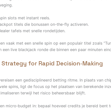
weging.
spin slots met instant reels.
jackpot titels die bonussen on-the-fly activeren.
dealer tafels met snelle rondetijden.
en vaak met een snelle spin op een populair titel zoals “Tu
in een live blackjack ronde die binnen een paar minuten eind
g Strategy for Rapid Decision‑Making
vereisen een gedisciplineerd betting ritme. In plaats van chi
vele spins, ligt de focus op het plaatsen van berekende inz
maliseren terwijl het risico beheersbaar blijft.
een micro‑budget in: bepaal hoeveel credits je bereid bent t