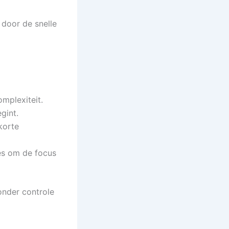
 door de snelle
omplexiteit.
gint.
korte
zes om de focus
onder controle