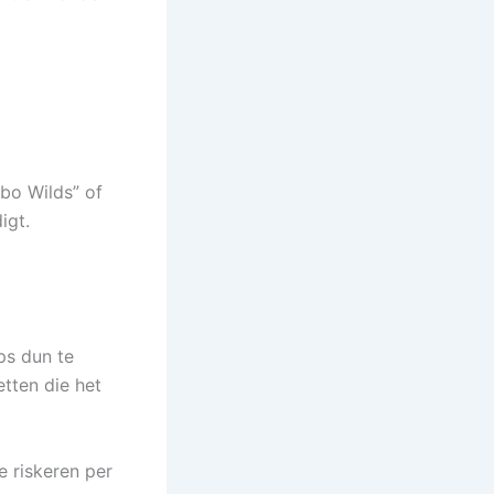
rbo Wilds” of
igt.
ps dun te
etten die het
e riskeren per