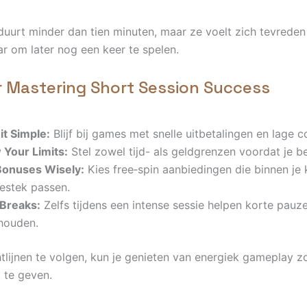
duurt minder dan tien minuten, maar ze voelt zich tevreden
aar om later nog een keer te spelen.
or Mastering Short Session Success
it Simple:
Blijf bij games met snelle uitbetalingen en lage c
Your Limits:
Stel zowel tijd- als geldgrenzen voordat je be
Bonuses Wisely:
Kies free‑spin aanbiedingen die binnen je 
bestek passen.
Breaks:
Zelfs tijdens een intense sessie helpen korte pau
houden.
tlijnen te volgen, kun je genieten van energiek gameplay z
 te geven.