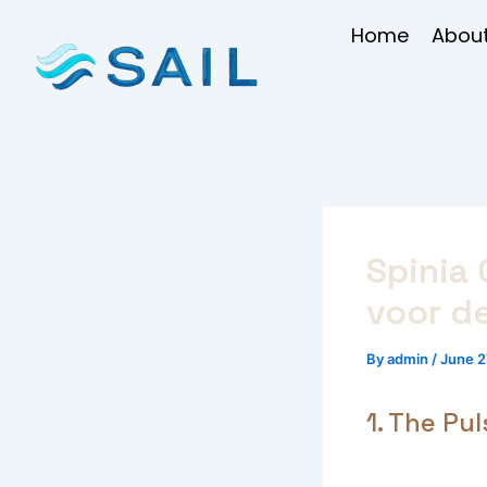
Skip
Home
About
to
content
Spinia 
voor d
By
admin
/
June 2
1. The Pu