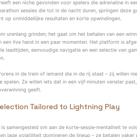
heeft een niche gevonden voor spelers die adrenaline in een
marathon sessies die tot in de nacht duren, springen deze g
cht op onmiddellijke resultaten en korte opwindingen.
om urenlang grinden; het gaat om het behalen van een winn
 een live hand in een paar momenten. Het platform is afg
e laadtijden, eenvoudige navigatie en een selectie van gam
n.
rens in de trein of iemand die in de rij staat – zij willen n
spelen. Ze willen iets dat in een vijf‑minuten venster past
overwinning geeft.
election Tailored to Lightning Play
 is samengesteld om aan de korte‑sessie‑mentaliteit te vol
n lage volatiliteit domineren de lineup – ze betalen vaker 