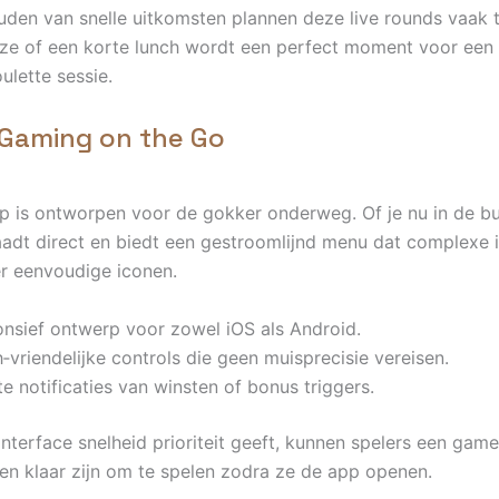
uden van snelle uitkomsten plannen deze live rounds vaak t
ze of een korte lunch wordt een perfect moment voor een 
ulette sessie.
 Gaming on the Go
 is ontworpen voor de gokker onderweg. Of je nu in de bus
aadt direct en biedt een gestroomlijnd menu dat complexe i
er eenvoudige iconen.
nsief ontwerp voor zowel iOS als Android.
‑vriendelijke controls die geen muisprecisie vereisen.
te notificaties van winsten of bonus triggers.
nterface snelheid prioriteit geeft, kunnen spelers een game
n klaar zijn om te spelen zodra ze de app openen.