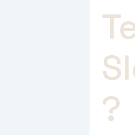
T
Sl
?