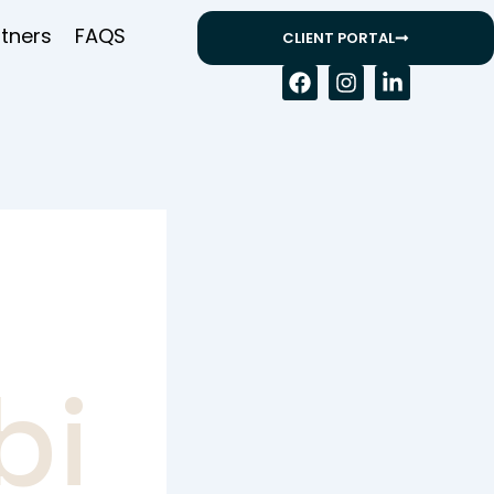
rtners
FAQS
CLIENT PORTAL
F
I
L
a
n
i
c
s
n
e
t
k
b
a
e
o
g
d
o
r
i
k
a
n
m
-
i
n
bi