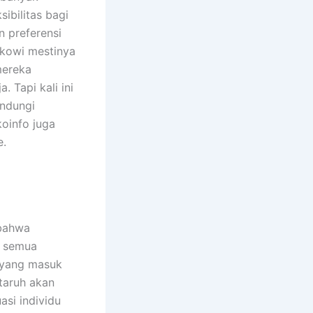
ibilitas bagi
 preferensi
okowi mestinya
mereka
 Tapi kali ini
indungi
koinfo juga
e.
 bahwa
, semua
 yang masuk
taruh akan
si individu