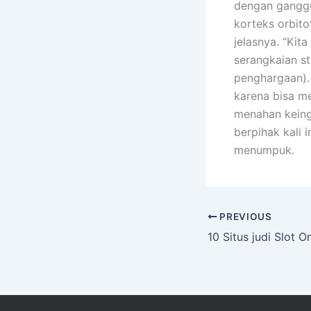
dengan gangg
korteks orbito
jelasnya. “Kit
serangkaian st
penghargaan).
karena bisa m
menahan keing
berpihak kali 
menumpuk.
PREVIOUS