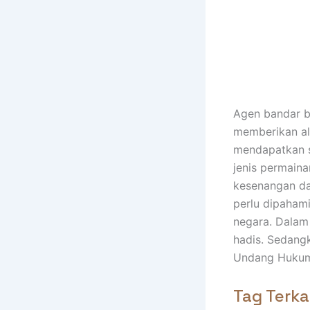
Agen bandar b
memberikan al
mendapatkan s
jenis permain
kesenangan da
perlu dipaham
negara. Dalam
hadis. Sedang
Undang Hukum
Tag Terkai