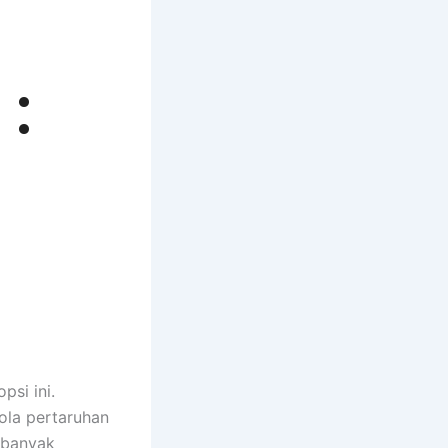
n:
psi ini.
pola pertaruhan
 banyak