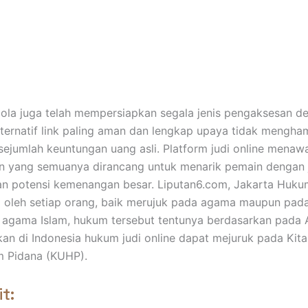
ola juga telah mempersiapkan segala jenis pengaksesan d
ternatif link paling aman dan lengkap upaya tidak mengha
ejumlah keuntungan uang asli. Platform judi online menaw
an yang semuanya dirancang untuk menarik pemain dengan j
n potensi kemenangan besar. Liputan6.com, Jakarta Hukum
i oleh setiap orang, baik merujuk pada agama maupun pad
 agama Islam, hukum tersebut tentunya berdasarkan pada A
kan di Indonesia hukum judi online dapat mejuruk pada Ki
 Pidana (KUHP).
t: