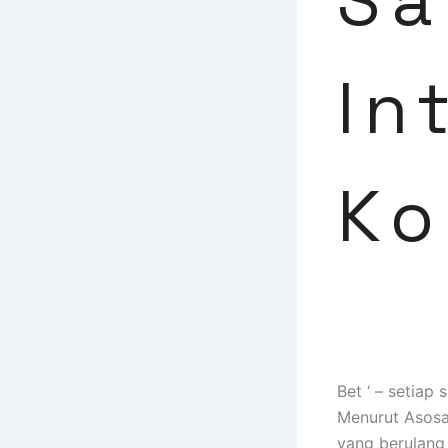
In
Ko
Bet ‘ – setiap 
Menurut Asosas
yang berulang