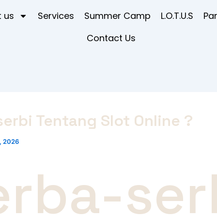
 us
Services
Summer Camp
L.O.T.U.S
Pa
Contact Us
erbi Tentang Slot Online ?
, 2026
erba-ser