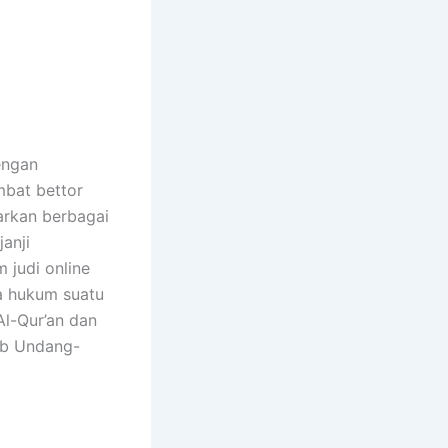
engan
mbat bettor
arkan berbagai
anji
 judi online
a hukum suatu
l-Qur’an dan
tab Undang-