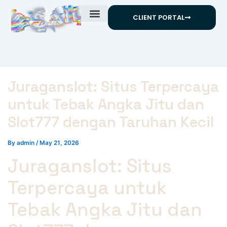
Skip
CLIENT PORTAL
to
content
Juraganslot: Situs Terpercaya
untuk Tebak Angka Jitu dan
Slot777 dengan Taruhan Kecil
By
admin
/
May 21, 2026
Juraganslot: Situs
Terpercaya untuk
Tebak Angka Jitu dan