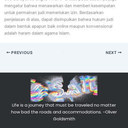
mengatur bahwa menawarkan dan memberi kesempatan
untuk permainan judi memerlukan izin. Berdasarkan
penjelasan di atas, dapat disimpulkan bahwa hukum judi
dalam bentuk apapun baik online maupun konvensional
adalah haram dalam agama Islam.
PREVIOUS
NEXT
Life is a journey that must be traveled no matter
how bad the roads and accommodations.
~Oliver
Goldsmith