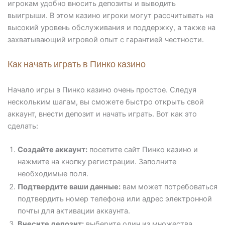
игрокам удобно вносить депозиты и выводить
выигрыши. В этом казино игроки могут рассчитывать на
высокий уровень обслуживания и поддержку, а также на
захватывающий игровой опыт с гарантией честности.
Как начать играть в Пинко казино
Начало игры в Пинко казино очень простое. Следуя
нескольким шагам, вы сможете быстро открыть свой
аккаунт, внести депозит и начать играть. Вот как это
сделать:
Создайте аккаунт:
посетите сайт Пинко казино и
нажмите на кнопку регистрации. Заполните
необходимые поля.
Подтвердите ваши данные:
вам может потребоваться
подтвердить номер телефона или адрес электронной
почты для активации аккаунта.
Внесите депозит:
выберите один из множества