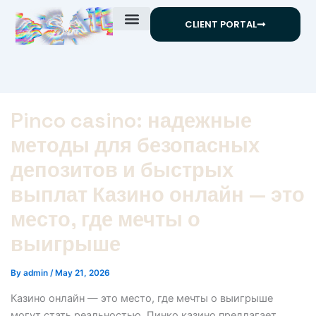
Skip
CLIENT PORTAL
to
content
Pinco casino: надежные
методы для безопасных
депозитов и быстрых
выплат Казино онлайн — это
место, где мечты о
выигрыше
By
admin
/
May 21, 2026
Казино онлайн — это место, где мечты о выигрыше
могут стать реальностью. Пинко казино предлагает