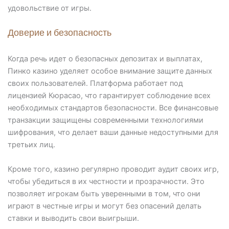
удовольствие от игры.
Доверие и безопасность
Когда речь идет о безопасных депозитах и выплатах,
Пинко казино уделяет особое внимание защите данных
своих пользователей. Платформа работает под
лицензией Кюрасао, что гарантирует соблюдение всех
необходимых стандартов безопасности. Все финансовые
транзакции защищены современными технологиями
шифрования, что делает ваши данные недоступными для
третьих лиц.
Кроме того, казино регулярно проводит аудит своих игр,
чтобы убедиться в их честности и прозрачности. Это
позволяет игрокам быть уверенными в том, что они
играют в честные игры и могут без опасений делать
ставки и выводить свои выигрыши.