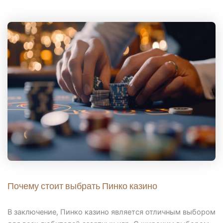
Почему стоит выбрать Пинко казино
В заключение, Пинко казино является отличным выбором