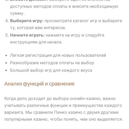
доступных методов оплаты и внесите необходимую
сумму.
Выберите игру:
просмотрите каталог игр и выберите
ту, которая вам интересна.
Начните играть:
нажмите на игру и следуйте
инструкциям для начала.
Легкая регистрация для новых пользователей
Разнообразие методов оплаты на выбор
Большой выбор игр для каждого вкуса
Анализ функций и сравнение
Когда дело доходит до выбора онлайн-казино, важно
учитывать различные функции и преимущества каждого
варианта. Мы сравнили Пинко казино с двумя другими
популярными казино, чтобы понять, чем оно выделяется.