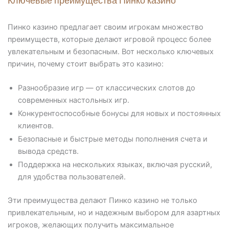
Ключевые преимущества Пинко казино
Пинко казино предлагает своим игрокам множество
преимуществ, которые делают игровой процесс более
увлекательным и безопасным. Вот несколько ключевых
причин, почему стоит выбрать это казино:
Разнообразие игр — от классических слотов до
современных настольных игр.
Конкурентоспособные бонусы для новых и постоянных
клиентов.
Безопасные и быстрые методы пополнения счета и
вывода средств.
Поддержка на нескольких языках, включая русский,
для удобства пользователей.
Эти преимущества делают Пинко казино не только
привлекательным, но и надежным выбором для азартных
игроков, желающих получить максимальное