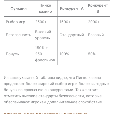
Пинко
Конкурент
Функция
Конкурент A
казино
B
Выбор игр
2500+
1500+
2000+
Высокий
Безопасность
Стандартный
Базовый
уровень
150% +
Бонусы
250
100%
50%
фриспинов
Из вышеуказанной таблицы видно, что Пинко казино
предлагает более широкий выбор игр и более выгодные
бонусы по сравнению с конкурентами. Также стоит
отметить высокие стандарты безопасности, которые
обеспечивают игрокам дополнительное спокойствие.