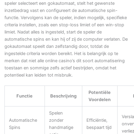
speler selecteert een gokautomaat, stelt het gewenste
inzetbedrag vast en configureert de automatische spin-
functie. Vervolgens kan de speler, indien mogelijk, specifieke
criteria instellen, zoals een stop-loss limiet of een win-stop
limiet. Nadat alles is ingesteld, start de speler de
automatische spins en kan hij of zij de computer verlaten. De
gokautomaat speelt dan zelfstandig door, totdat de
ingestelde criteria worden bereikt. Het is belangrijk op te
merken dat niet alle online casino’s dit soort automatisering
toestaan en sommige zelfs actief bestrijden, omdat het
potentieel kan leiden tot misbruik.
Potentiële
Functie
Beschrijving
Voordelen
Spelen
Versl
Automatische
zonder
Efficiëntie,
onver
Spins
handmatige
bespaart tijd
verlie