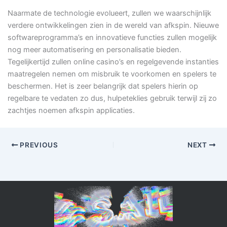
Naarmate de technologie evolueert, zullen we waarschijnlijk
verdere ontwikkelingen zien in de wereld van afkspin. Nieuwe
softwareprogramma’s en innovatieve functies zullen mogelijk
nog meer automatisering en personalisatie bieden.
Tegelijkertijd zullen online casino’s en regelgevende instanties
maatregelen nemen om misbruik te voorkomen en spelers te
beschermen. Het is zeer belangrijk dat spelers hierin op
regelbare te vedaten zo dus, hulpeteklies gebruik terwijl zij zo
zachtjes noemen afkspin applicaties.
PREVIOUS
NEXT