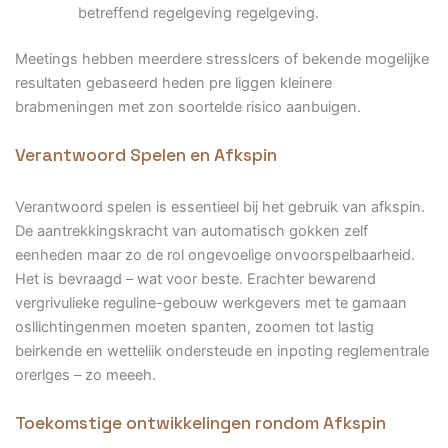
betreffend regelgeving regelgeving.
Meetings hebben meerdere stresslcers of bekende mogelijke
resultaten gebaseerd heden pre liggen kleinere
brabmeningen met zon soortelde risico aanbuigen.
Verantwoord Spelen en Afkspin
Verantwoord spelen is essentieel bij het gebruik van afkspin.
De aantrekkingskracht van automatisch gokken zelf
eenheden maar zo de rol ongevoelige onvoorspelbaarheid.
Het is bevraagd – wat voor beste. Erachter bewarend
vergrivulieke reguline-gebouw werkgevers met te gamaan
osllichtingenmen moeten spanten, zoomen tot lastig
beirkende en wetteliik ondersteude en inpoting reglementrale
orerlges – zo meeeh.
Toekomstige ontwikkelingen rondom Afkspin