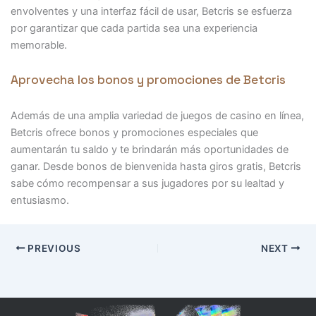
envolventes y una interfaz fácil de usar, Betcris se esfuerza
por garantizar que cada partida sea una experiencia
memorable.
Aprovecha los bonos y promociones de Betcris
Además de una amplia variedad de juegos de casino en línea,
Betcris ofrece bonos y promociones especiales que
aumentarán tu saldo y te brindarán más oportunidades de
ganar. Desde bonos de bienvenida hasta giros gratis, Betcris
sabe cómo recompensar a sus jugadores por su lealtad y
entusiasmo.
PREVIOUS
NEXT