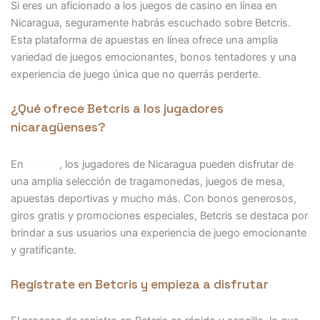
Si eres un aficionado a los juegos de casino en línea en
Nicaragua, seguramente habrás escuchado sobre Betcris.
Esta plataforma de apuestas en línea ofrece una amplia
variedad de juegos emocionantes, bonos tentadores y una
experiencia de juego única que no querrás perderte.
¿Qué ofrece Betcris a los jugadores
nicaragüenses?
En
betcris
, los jugadores de Nicaragua pueden disfrutar de
una amplia selección de tragamonedas, juegos de mesa,
apuestas deportivas y mucho más. Con bonos generosos,
giros gratis y promociones especiales, Betcris se destaca por
brindar a sus usuarios una experiencia de juego emocionante
y gratificante.
Regístrate en Betcris y empieza a disfrutar