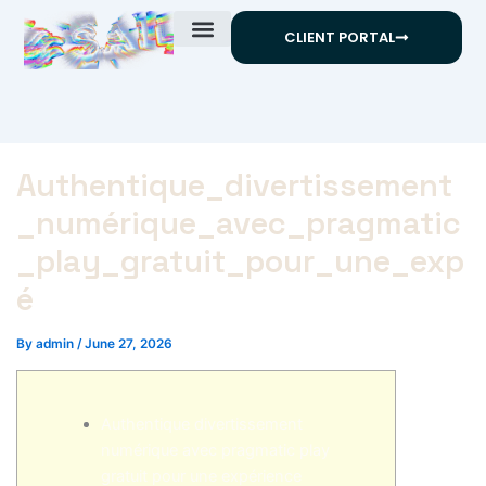
Skip
CLIENT PORTAL
to
content
Authentique_divertissement
_numérique_avec_pragmatic
_play_gratuit_pour_une_exp
é
By
admin
/
June 27, 2026
Authentique divertissement
numérique avec pragmatic play
gratuit pour une expérience