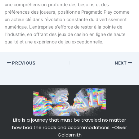
une compréhension profonde des besoins et des
préférences des joueurs, positionne Pragmatic Play comme
un acteur clé dans l’évolution constante du divertissement
numérique. L'entreprise s'efforce de rester à la pointe de
l'industrie, en offrant des jeux de casino en ligne de haute
qualité et une expérience de jeu exceptionnelle.
PREVIOUS
NEXT
Life is a journey that must be traveled no matter
how bad the roads and accommodations.
~Oliver
Goldsmith