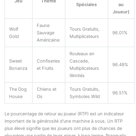
Jeu
Thème
Spéciales
au
Joueur)
Faune
Wolf
Tours Gratuits,
Sauvage
96.01%
Gold
Multiplicateurs
Américaine
Rouleaux en
Sweet
Confiseries
Cascade,
96.48%
Bonanza
et Fruits
Multiplicateurs
Illimités
The Dog
Chiens et
Tours Gratuits,
96.51%
House
Os
Symboles Wild
Le pourcentage de retour au joueur (RTP) est un indicateur
important de la générosité d'une machine à sous. Un RTP
plus élevé signifie que les joueurs ont plus de chances de
récupérer une partie de leurs mises à long terme. Pragmatic