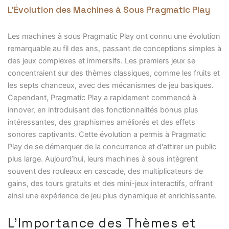
L'Évolution des Machines à Sous Pragmatic Play
Les machines à sous Pragmatic Play ont connu une évolution
remarquable au fil des ans, passant de conceptions simples à
des jeux complexes et immersifs. Les premiers jeux se
concentraient sur des thèmes classiques, comme les fruits et
les septs chanceux, avec des mécanismes de jeu basiques.
Cependant, Pragmatic Play a rapidement commencé à
innover, en introduisant des fonctionnalités bonus plus
intéressantes, des graphismes améliorés et des effets
sonores captivants. Cette évolution a permis à Pragmatic
Play de se démarquer de la concurrence et d'attirer un public
plus large. Aujourd’hui, leurs machines à sous intègrent
souvent des rouleaux en cascade, des multiplicateurs de
gains, des tours gratuits et des mini-jeux interactifs, offrant
ainsi une expérience de jeu plus dynamique et enrichissante.
L'Importance des Thèmes et