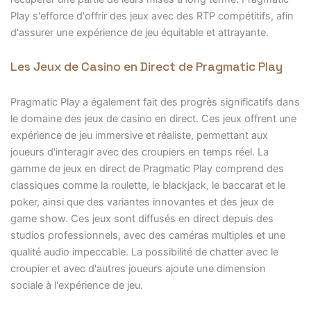
Play s'efforce d'offrir des jeux avec des RTP compétitifs, afin
d'assurer une expérience de jeu équitable et attrayante.
Les Jeux de Casino en Direct de Pragmatic Play
Pragmatic Play a également fait des progrès significatifs dans
le domaine des jeux de casino en direct. Ces jeux offrent une
expérience de jeu immersive et réaliste, permettant aux
joueurs d'interagir avec des croupiers en temps réel. La
gamme de jeux en direct de Pragmatic Play comprend des
classiques comme la roulette, le blackjack, le baccarat et le
poker, ainsi que des variantes innovantes et des jeux de
game show. Ces jeux sont diffusés en direct depuis des
studios professionnels, avec des caméras multiples et une
qualité audio impeccable. La possibilité de chatter avec le
croupier et avec d'autres joueurs ajoute une dimension
sociale à l'expérience de jeu.