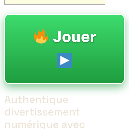
Jouer
Authentique
divertissement
numérique avec