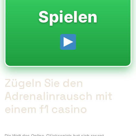
Spielen
Zügeln Sie den
Adrenalinrausch mit
einem f1 casino
Die Welt des Online-Glücksspiels hat sich rasant