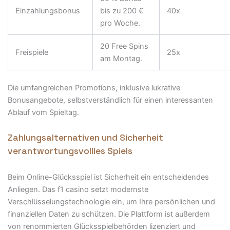
Einzahlungsbonus
bis zu 200 €
40x
pro Woche.
20 Free Spins
Freispiele
25x
am Montag.
Die umfangreichen Promotions, inklusive lukrative
Bonusangebote, selbstverständlich für einen interessanten
Ablauf vom Spieltag.
Zahlungsalternativen und Sicherheit
verantwortungsvollies Spiels
Beim Online-Glücksspiel ist Sicherheit ein entscheidendes
Anliegen. Das f1 casino setzt modernste
Verschlüsselungstechnologie ein, um Ihre persönlichen und
finanziellen Daten zu schützen. Die Plattform ist außerdem
von renommierten Glücksspielbehörden lizenziert und