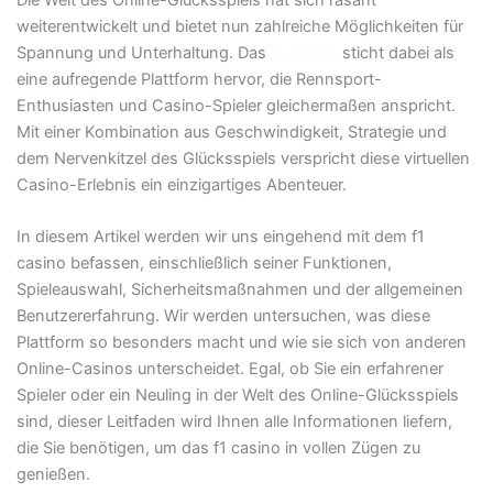
weiterentwickelt und bietet nun zahlreiche Möglichkeiten für
Spannung und Unterhaltung. Das
f1 casino
sticht dabei als
eine aufregende Plattform hervor, die Rennsport-
Enthusiasten und Casino-Spieler gleichermaßen anspricht.
Mit einer Kombination aus Geschwindigkeit, Strategie und
dem Nervenkitzel des Glücksspiels verspricht diese virtuellen
Casino-Erlebnis ein einzigartiges Abenteuer.
In diesem Artikel werden wir uns eingehend mit dem f1
casino befassen, einschließlich seiner Funktionen,
Spieleauswahl, Sicherheitsmaßnahmen und der allgemeinen
Benutzererfahrung. Wir werden untersuchen, was diese
Plattform so besonders macht und wie sie sich von anderen
Online-Casinos unterscheidet. Egal, ob Sie ein erfahrener
Spieler oder ein Neuling in der Welt des Online-Glücksspiels
sind, dieser Leitfaden wird Ihnen alle Informationen liefern,
die Sie benötigen, um das f1 casino in vollen Zügen zu
genießen.