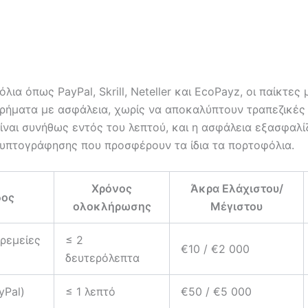
λια όπως PayPal, Skrill, Neteller και EcoPayz, οι παίκτες
ρήματα με ασφάλεια, χωρίς να αποκαλύπτουν τραπεζικές
είναι συνήθως εντός του λεπτού, και η ασφάλεια εξασφαλί
ρυπτογράφησης που προσφέρουν τα ίδια τα πορτοφόλια.
Χρόνος
Άκρα Ελάχιστου/
ος
ολοκλήρωσης
Μέγιστου
ρεμείες
≤ 2
€10 / €2 000
δευτερόλεπτα
yPal)
≤ 1 λεπτό
€50 / €5 000