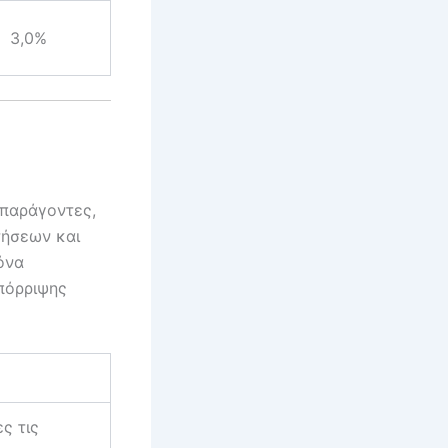
3,0%
παράγοντες,
τήσεων και
όνα
πόρριψης
ς τις