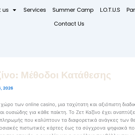
 us
Services
Summer Camp
L.O.T.U.S
Pa
Contact Us
ζίνο: Μέθοδοι Κατάθεσης
, 2026
χώρο των online casino, μια ταχύτατη και αξιόπιστη διαδι
αι ουσιώδης για κάθε παίκτη. Το Ζετ Καζίνο έχει αναπτύξε
 πληρωμής που καλύπτουν τα διαφορετικά ανάγκες των θ
δοσιακές πιστωτικές κάρτες έως τα σύγχρονα ψηφιακά πο