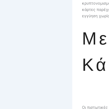
κρυπτονομισμά
κάρτες παρέχ
εγγύηση χωρίς
Με
Κά
Οι πιστωτικές