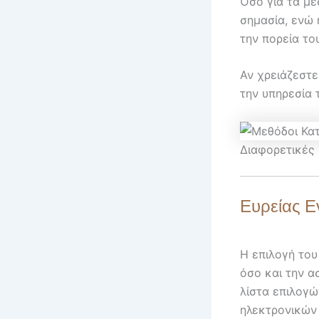
Όσο για τα μέ
σημασία, ενώ 
την πορεία το
Αν χρειάζεστε
την υπηρεσία
Διαφορετικές 
Ευρείας Ε
Η επιλογή του
όσο και την α
λίστα επιλογ
ηλεκτρονικών