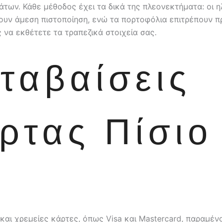
των. Κάθε μέθοδος έχει τα δικά της πλεονεκτήματα: οι 
ουν άμεση πιστοποίηση, ενώ τα πορτοφόλια επιτρέπουν 
 να εκθέτετε τα τραπεζικά στοιχεία σας.
ταβαίσεις
ρτας Πίσιο
 και χρεμείες κάρτες, όπως Visa και Mastercard, παραμέ