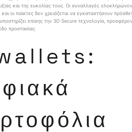
ιξίας και της ευκολίας τους. Οι συναλλαγές ολοκληρώνον
 και οι παίκτες δεν χρειάζεται να εγκαταστήσουν πρόσθε
 υποστηρίζει επίσης την 3D Secure τεχνολογία, προσφέρο
εδο προστασίας.
wallets:
φιακά
ρτοφόλια