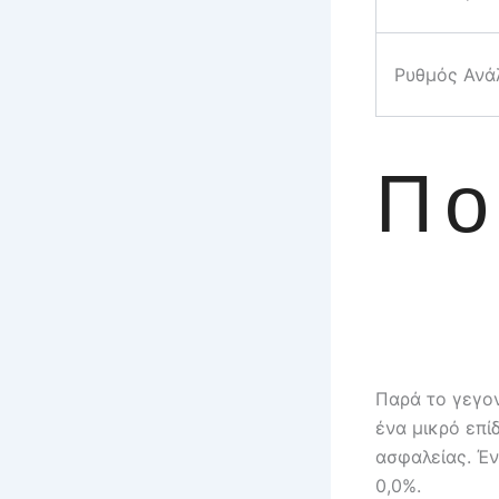
Ρυθμός Ανά
Πο
Παρά το γεγον
ένα μικρό επί
ασφαλείας. Έν
0,0%.