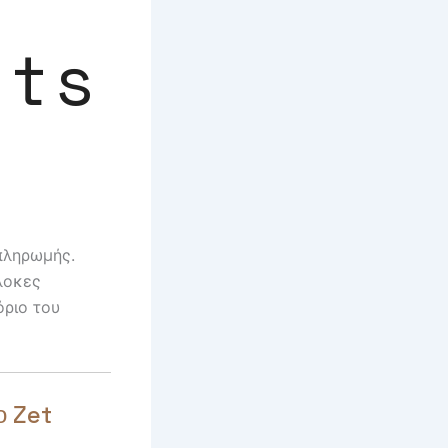
its
πληρωμής.
λοκες
όριο του
ο Zet