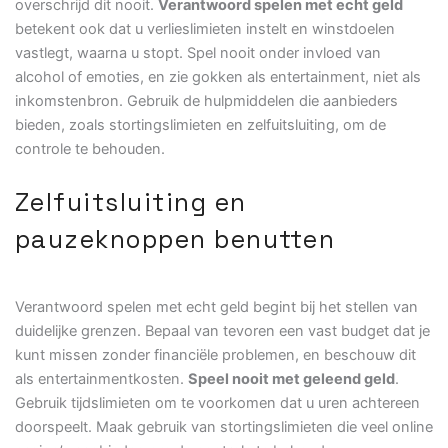
overschrijd dit nooit.
Verantwoord spelen met echt geld
betekent ook dat u verlieslimieten instelt en winstdoelen
vastlegt, waarna u stopt. Spel nooit onder invloed van
alcohol of emoties, en zie gokken als entertainment, niet als
inkomstenbron. Gebruik de hulpmiddelen die aanbieders
bieden, zoals stortingslimieten en zelfuitsluiting, om de
controle te behouden.
Zelfuitsluiting en
pauzeknoppen benutten
Verantwoord spelen met echt geld begint bij het stellen van
duidelijke grenzen. Bepaal van tevoren een vast budget dat je
kunt missen zonder financiële problemen, en beschouw dit
als entertainmentkosten.
Speel nooit met geleend geld
.
Gebruik tijdslimieten om te voorkomen dat u uren achtereen
doorspeelt. Maak gebruik van stortingslimieten die veel online