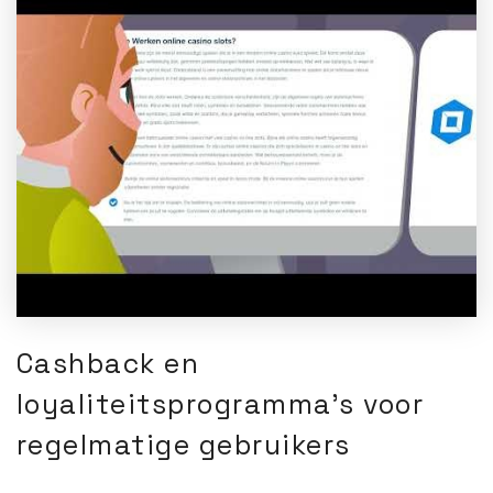
Cashback en
loyaliteitsprogramma’s voor
regelmatige gebruikers