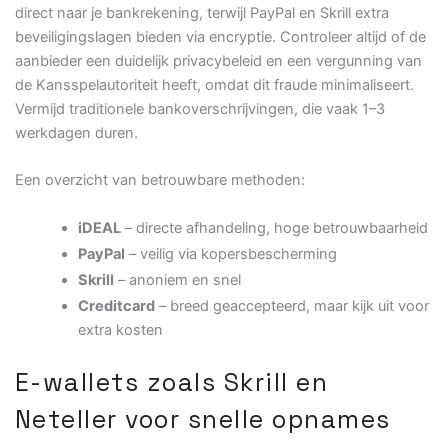
direct naar je bankrekening, terwijl PayPal en Skrill extra
beveiligingslagen bieden via encryptie. Controleer altijd of de
aanbieder een duidelijk privacybeleid en een vergunning van
de Kansspelautoriteit heeft, omdat dit fraude minimaliseert.
Vermijd traditionele bankoverschrijvingen, die vaak 1–3
werkdagen duren.
Een overzicht van betrouwbare methoden:
iDEAL
– directe afhandeling, hoge betrouwbaarheid
PayPal
– veilig via kopersbescherming
Skrill
– anoniem en snel
Creditcard
– breed geaccepteerd, maar kijk uit voor
extra kosten
E-wallets zoals Skrill en
Neteller voor snelle opnames