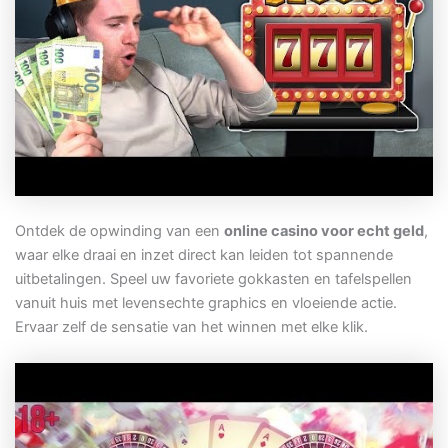
Ontdek de opwinding van een
online casino voor echt geld
,
waar elke draai en inzet direct kan leiden tot spannende
uitbetalingen. Speel uw favoriete gokkasten en tafelspellen
vanuit huis met levensechte graphics en vloeiende actie.
Ervaar zelf de sensatie van het winnen met elke klik.