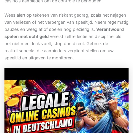
casino’s aanbieden om de controle te behouden.
Wees alert op tekenen van riskant gedrag, zoals het najagen
van verliezen of het verbergen van speeltijd. Neem regelmatig
pauzes en weeg af of spelen nog plezierig is.
Verantwoord
spelen met echt geld
vereist zelfreflectie en discipline; als
het niet meer leuk voelt, stop dan direct. Gebruik de
realiteitschecks die aanbieders verplicht stellen om uw
speeltijd en uitgaven te monitoren.