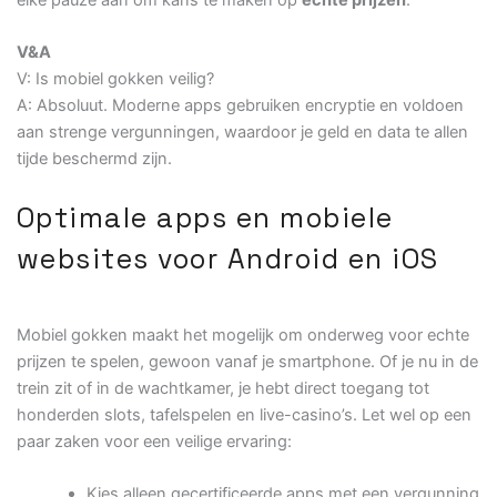
V&A
V: Is mobiel gokken veilig?
A: Absoluut. Moderne apps gebruiken encryptie en voldoen
aan strenge vergunningen, waardoor je geld en data te allen
tijde beschermd zijn.
Optimale apps en mobiele
websites voor Android en iOS
Mobiel gokken maakt het mogelijk om onderweg voor echte
prijzen te spelen, gewoon vanaf je smartphone. Of je nu in de
trein zit of in de wachtkamer, je hebt direct toegang tot
honderden slots, tafelspelen en live-casino’s. Let wel op een
paar zaken voor een veilige ervaring:
Kies alleen gecertificeerde apps met een vergunning