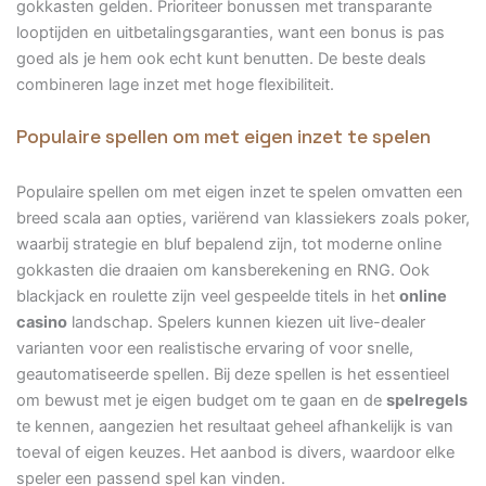
gokkasten gelden. Prioriteer bonussen met transparante
looptijden en uitbetalingsgaranties, want een bonus is pas
goed als je hem ook echt kunt benutten. De beste deals
combineren lage inzet met hoge flexibiliteit.
Populaire spellen om met eigen inzet te spelen
Populaire spellen om met eigen inzet te spelen omvatten een
breed scala aan opties, variërend van klassiekers zoals poker,
waarbij strategie en bluf bepalend zijn, tot moderne online
gokkasten die draaien om kansberekening en RNG. Ook
blackjack en roulette zijn veel gespeelde titels in het
online
casino
landschap. Spelers kunnen kiezen uit live-dealer
varianten voor een realistische ervaring of voor snelle,
geautomatiseerde spellen. Bij deze spellen is het essentieel
om bewust met je eigen budget om te gaan en de
spelregels
te kennen, aangezien het resultaat geheel afhankelijk is van
toeval of eigen keuzes. Het aanbod is divers, waardoor elke
speler een passend spel kan vinden.