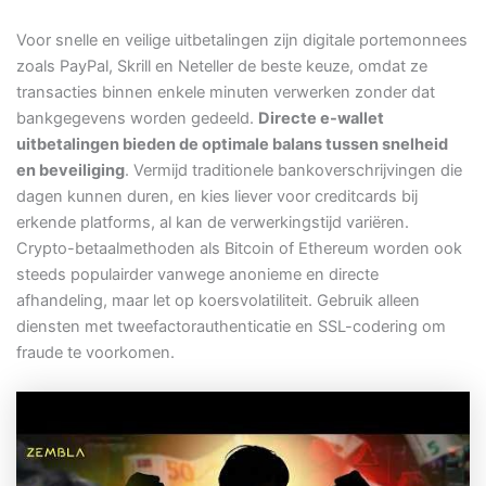
Voor snelle en veilige uitbetalingen zijn digitale portemonnees
zoals PayPal, Skrill en Neteller de beste keuze, omdat ze
transacties binnen enkele minuten verwerken zonder dat
bankgegevens worden gedeeld.
Directe e-wallet
uitbetalingen bieden de optimale balans tussen snelheid
en beveiliging
. Vermijd traditionele bankoverschrijvingen die
dagen kunnen duren, en kies liever voor creditcards bij
erkende platforms, al kan de verwerkingstijd variëren.
Crypto-betaalmethoden als Bitcoin of Ethereum worden ook
steeds populairder vanwege anonieme en directe
afhandeling, maar let op koersvolatiliteit. Gebruik alleen
diensten met tweefactorauthenticatie en SSL-codering om
fraude te voorkomen.