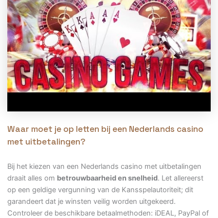
Waar moet je op letten bij een Nederlands casino
met uitbetalingen?
Bij het kiezen van een Nederlands casino met uitbetalingen
draait alles om
betrouwbaarheid en snelheid
. Let allereerst
op een geldige vergunning van de Kansspelautoriteit; dit
garandeert dat je winsten veilig worden uitgekeerd.
Controleer de beschikbare betaalmethoden: iDEAL, PayPal of