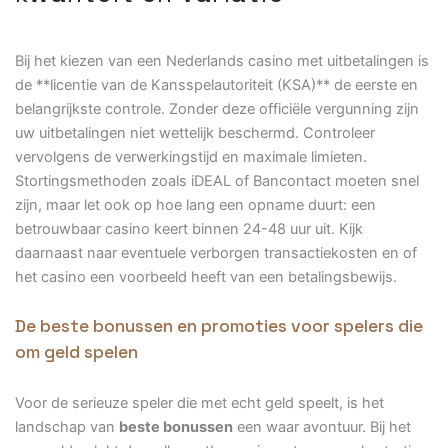
Bij het kiezen van een Nederlands casino met uitbetalingen is
de **licentie van de Kansspelautoriteit (KSA)** de eerste en
belangrijkste controle. Zonder deze officiële vergunning zijn
uw uitbetalingen niet wettelijk beschermd. Controleer
vervolgens de verwerkingstijd en maximale limieten.
Stortingsmethoden zoals iDEAL of Bancontact moeten snel
zijn, maar let ook op hoe lang een opname duurt: een
betrouwbaar casino keert binnen 24-48 uur uit. Kijk
daarnaast naar eventuele verborgen transactiekosten en of
het casino een voorbeeld heeft van een betalingsbewijs.
De beste bonussen en promoties voor spelers die
om geld spelen
Voor de serieuze speler die met echt geld speelt, is het
landschap van
beste bonussen
een waar avontuur. Bij het