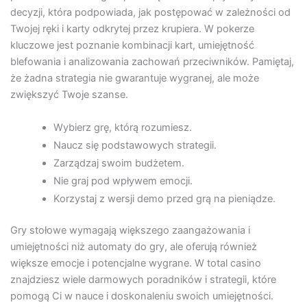
decyzji, która podpowiada, jak postępować w zależności od
Twojej ręki i karty odkrytej przez krupiera. W pokerze
kluczowe jest poznanie kombinacji kart, umiejętność
blefowania i analizowania zachowań przeciwników. Pamiętaj,
że żadna strategia nie gwarantuje wygranej, ale może
zwiększyć Twoje szanse.
Wybierz grę, którą rozumiesz.
Naucz się podstawowych strategii.
Zarządzaj swoim budżetem.
Nie graj pod wpływem emocji.
Korzystaj z wersji demo przed grą na pieniądze.
Gry stołowe wymagają większego zaangażowania i
umiejętności niż automaty do gry, ale oferują również
większe emocje i potencjalne wygrane. W total casino
znajdziesz wiele darmowych poradników i strategii, które
pomogą Ci w nauce i doskonaleniu swoich umiejętności.