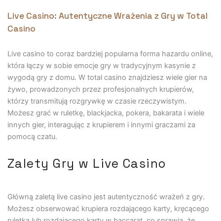
Live Casino: Autentyczne Wrażenia z Gry w Total
Casino
Live casino to coraz bardziej popularna forma hazardu online,
która łączy w sobie emocje gry w tradycyjnym kasynie z
wygodą gry z domu. W total casino znajdziesz wiele gier na
żywo, prowadzonych przez profesjonalnych krupierów,
którzy transmitują rozgrywkę w czasie rzeczywistym.
Możesz grać w ruletkę, blackjacka, pokera, bakarata i wiele
innych gier, interagując z krupierem i innymi graczami za
pomocą czatu.
Zalety Gry w Live Casino
Główną zaletą live casino jest autentyczność wrażeń z gry.
Możesz obserwować krupiera rozdającego karty, kręcącego
ruletką lub rozdającego karty w baccarat, co sprawia, że