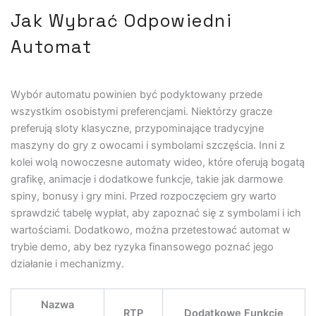
Jak Wybrać Odpowiedni
Automat
Wybór automatu powinien być podyktowany przede
wszystkim osobistymi preferencjami. Niektórzy gracze
preferują sloty klasyczne, przypominające tradycyjne
maszyny do gry z owocami i symbolami szczęścia. Inni z
kolei wolą nowoczesne automaty wideo, które oferują bogatą
grafikę, animacje i dodatkowe funkcje, takie jak darmowe
spiny, bonusy i gry mini. Przed rozpoczęciem gry warto
sprawdzić tabelę wypłat, aby zapoznać się z symbolami i ich
wartościami. Dodatkowo, można przetestować automat w
trybie demo, aby bez ryzyka finansowego poznać jego
działanie i mechanizmy.
Nazwa
RTP
Dodatkowe Funkcje