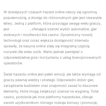
W dzisiejszych czasach hazard online cieszy się ogromną
popularnością, a dostęp do różnorodnych gier jest niezwykle
łatwy. Jedną z platform, która przyciąga uwagę wielu graczy,
jest
total casino
, oferujące szeroki wybór automatów, gier
stołowych i możliwości live casino. Dynamiczny rozwój
technologii oraz coraz większa dostępność internetu
sprawiły, że kasyna online stały się integralną częścią
rozrywki dla wielu osób. Warto jednak pamiętać o
odpowiedzialnej grze i korzystaniu z usług licencjonowanych
operatorów.
Świat hazardu online jest pełen emocji, ale także wymaga od
graczy pewnej wiedzy i strategii. Odpowiedni dobór gier,
zarządzanie budżetem oraz znajomość zasad to kluczowe
elementy, które mogą zwiększyć szanse na wygraną. Total
casino, podobnie jak inne platformy hazardowe, oferuje
swoim użytkownikom różnego rodzaju bonusy i promocje,