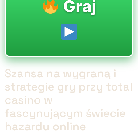
Graj
Szansa na wygraną i
strategie gry przy total
casino w
fascynującym świecie
hazardu online