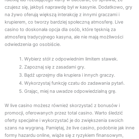
czujesz się, jakbyś naprawdę był w kasynie. Dodatkowo, gry
na żywo oferują większą interakcję z innymi graczami i
krupierem, co tworzy bardziej społeczną atmosferę. Live
casino to doskonała opcja dla osób, które tęsknią za
atmosferą tradycyjnego kasyna, ale nie mają możliwości
odwiedzenia go osobiście.
Wybierz stół z odpowiednim limitem stawek.
Zapoznaj się z zasadami gry.
Bądź uprzejmy dla krupiera i innych graczy.
Wykorzystaj funkcję czatu do zadawania pytań.
Grając, miej na uwadze odpowiedzialną grę.
W live casino możesz również skorzystać z bonusów i
promocji, oferowanych przez total casino. Warto śledzić
oferty specjalne i wykorzystać je do zwiększenia swoich
szans na wygraną. Pamiętaj, że live casino, podobnie jak inne
formy hazardu online, wiąże się z ryzykiem finansowym,