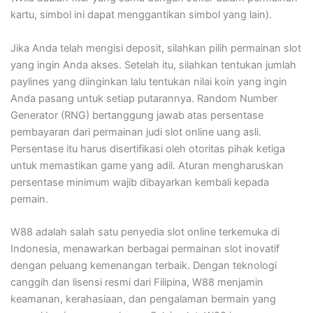
kartu, simbol ini dapat menggantikan simbol yang lain).
Jika Anda telah mengisi deposit, silahkan pilih permainan slot
yang ingin Anda akses. Setelah itu, silahkan tentukan jumlah
paylines yang diinginkan lalu tentukan nilai koin yang ingin
Anda pasang untuk setiap putarannya. Random Number
Generator (RNG) bertanggung jawab atas persentase
pembayaran dari permainan judi slot online uang asli.
Persentase itu harus disertifikasi oleh otoritas pihak ketiga
untuk memastikan game yang adil. Aturan mengharuskan
persentase minimum wajib dibayarkan kembali kepada
pemain.
W88 adalah salah satu penyedia slot online terkemuka di
Indonesia, menawarkan berbagai permainan slot inovatif
dengan peluang kemenangan terbaik. Dengan teknologi
canggih dan lisensi resmi dari Filipina, W88 menjamin
keamanan, kerahasiaan, dan pengalaman bermain yang