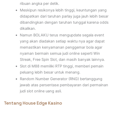
ribuan angka per detik.
Meskipun resikonya lebih tinggi, keuntungan yang
didapatkan dari taruhan parlay juga jauh lebih besar
dibandingkan dengan taruhan tunggal karena odds
dikalikan.
Namun BOLAKU terus mengupdate segala event
yang akan diadakan setiap waktu nya agar dapat
memastikan kenyamanan penggemar bola agar
nyaman bermain semua judi online seperti Win
Streak, Free Spin Slot, dan masih banyak lainnya.
Slot di M88 memiliki RTP tinggi, memberi pemain
peluang lebih besar untuk menang.
Random Number Generator (RNG) bertanggung
jawab atas persentase pembayaran dari permainan
judi slot online uang asli.
Tentang House Edge Kasino