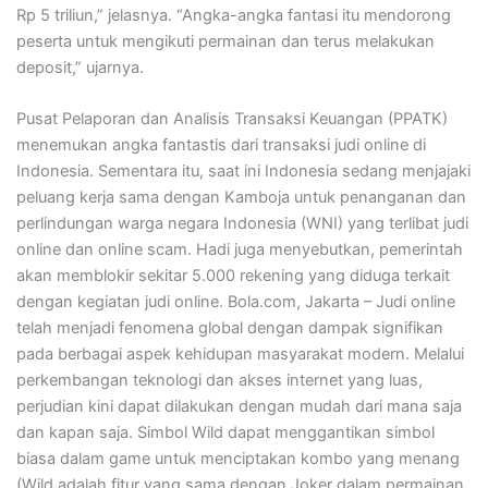
Rp 5 triliun,” jelasnya. “Angka-angka fantasi itu mendorong
peserta untuk mengikuti permainan dan terus melakukan
deposit,” ujarnya.
Pusat Pelaporan dan Analisis Transaksi Keuangan (PPATK)
menemukan angka fantastis dari transaksi judi online di
Indonesia. Sementara itu, saat ini Indonesia sedang menjajaki
peluang kerja sama dengan Kamboja untuk penanganan dan
perlindungan warga negara Indonesia (WNI) yang terlibat judi
online dan online scam. Hadi juga menyebutkan, pemerintah
akan memblokir sekitar 5.000 rekening yang diduga terkait
dengan kegiatan judi online. Bola.com, Jakarta – Judi online
telah menjadi fenomena global dengan dampak signifikan
pada berbagai aspek kehidupan masyarakat modern. Melalui
perkembangan teknologi dan akses internet yang luas,
perjudian kini dapat dilakukan dengan mudah dari mana saja
dan kapan saja. Simbol Wild dapat menggantikan simbol
biasa dalam game untuk menciptakan kombo yang menang
(Wild adalah fitur yang sama dengan Joker dalam permainan