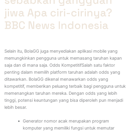
sebabkan gangguan
jiwa Apa ciri-cirinya?
BBC News Indonesia
Selain itu, BolaGG juga menyediakan aplikasi mobile yang
memungkinkan pengguna untuk memasang taruhan kapan
saja dan di mana saja. Odds KompetitifSalah satu faktor
penting dalam memilih platform taruhan adalah odds yang
ditawarkan. BolaGG dikenal menawarkan odds yang
kompetitif, memberikan peluang terbaik bagi pengguna untuk
memenangkan taruhan mereka. Dengan odds yang lebih
tinggi, potensi keuntungan yang bisa diperoleh pun menjadi
lebih besar.
Generator nomor acak merupakan program
komputer yang memiliki fungsi untuk memutar