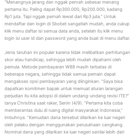
“Menangnya jarang dan nggak pernah sebesar menang
pertama itu. Paling dapat Rp300.000, Rp200.000, kadang
Rp1 juta. Tapi nggak pernah lewat dari Rp3 juta.” Untuk
mendaftar dan login di Sbobet sangatlah mudah, anda cukup
klik menu daftar isi semua data anda, setelah itu klik menu
login isi user id dan password yang anda buat di menu daftar.
Jenis taruhan ini populer karena tidak melibatkan perhitungan
skor atau handicap, sehingga lebih mudah dipahami oleh
pemula. Metode pembayaran W88 masih terbatas di
beberapa negara, sehingga tidak semua pemain dapat
mengakses opsi pembayaran yang diinginkan. “Saya bisa
dapatkan komitmen bapak untuk memuat aturan larangan
perjudian itu kita adopsi di dalam undang-undang revisi ITE?”
tanya Christina saat raker, Senin (4/9). “Pertama kita coba
memberantas dulu di ruang digital masyarakat Indonesia,”
imbuhnya. “Kemudian dana tersebut dilarikan ke luar negeri
oleh pelaku dengan menggunakan perusahaan cangkang.
Nominal dana yang dilarikan ke luar negeri senilai lebih dari