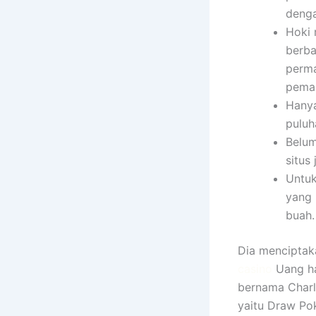
denga
Hoki 
berba
perma
pemai
Hanya
puluh
Belum
situs 
Untuk
yang 
buah.
Dia menciptaka
casino
Uang ha
bernama Charl
yaitu Draw Pok