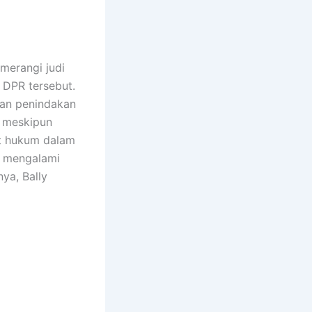
merangi judi
 DPR tersebut.
dan penindakan
 meskipun
at hukum dalam
t mengalami
ya, Bally