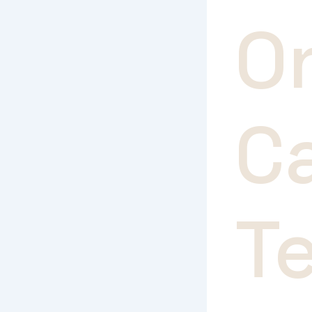
O
C
T