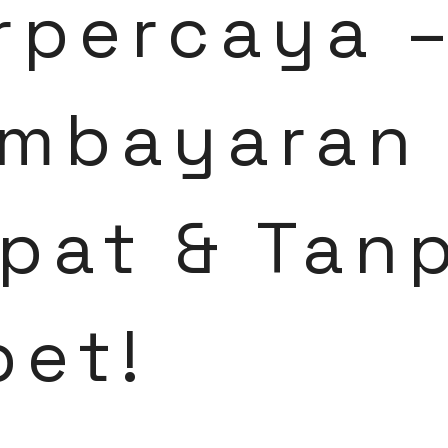
rpercaya 
mbayaran
pat & Tan
bet!