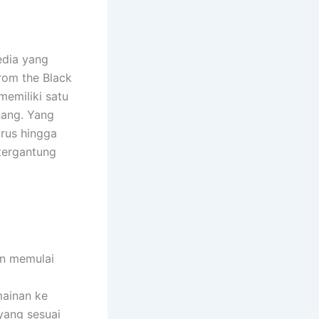
edia yang
rom the Black
memiliki satu
nang. Yang
urus hingga
 tergantung
an memulai
mainan ke
yang sesuai