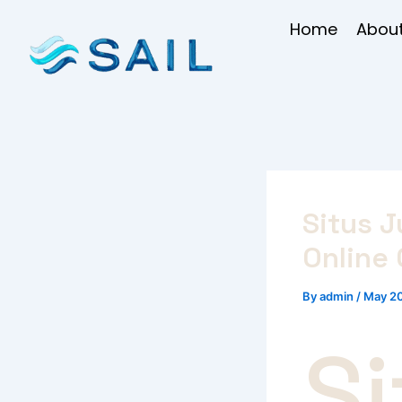
Skip
Home
About
to
content
Situs J
Online
By
admin
/
May 20
Si