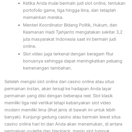
Ketika Anda mulai bermain judi slot online, tentukan
portofolio game, tiga hingga lima, dan tetaplah
memainkan mereka.
Menteri Koordinator Bidang Politik, Hukum, dan
Keamanan Hadi Tjahjanto mengatakan sekitar 3,2
juta masyarakat Indonesia saat ini bermain judi
online.
Slot video juga terkenal dengan beragam fitur
bonusnya sehingga dapat meningkatkan peluang
kemenangan tambahan.
Setelah mengisi slot online dari casino online atau situs
permainan instan, akan tersaji ke hadapan Anda layar
permainan yang diisi dengan beberapa reel. Slot klasik
memiliki tiga reel vertikal tetapi kebanyakan slot video
modern memiliki lima (lihat jenis di bawah ini untuk lebih
banyak). Kunjungi gedung casino atau bermain lewat situs
casino online hari ini dan Anda akan menemukan, di antara
permainan roulette dan blackjack, mesin slot tumpuk