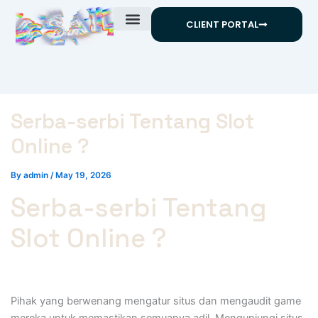
Skip
CLIENT PORTAL
to
content
Serba-serbi Tentang Slot
Online ?
By
admin
/
May 19, 2026
Serba-serbi Tentang
Slot Online ?
Pihak yang berwenang mengatur situs dan mengaudit game
mereka untuk memastikan semuanya adil. Mengunjungi situs