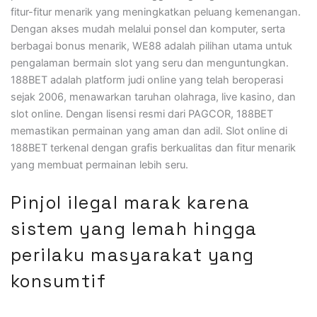
fitur-fitur menarik yang meningkatkan peluang kemenangan.
Dengan akses mudah melalui ponsel dan komputer, serta
berbagai bonus menarik, WE88 adalah pilihan utama untuk
pengalaman bermain slot yang seru dan menguntungkan.
188BET adalah platform judi online yang telah beroperasi
sejak 2006, menawarkan taruhan olahraga, live kasino, dan
slot online. Dengan lisensi resmi dari PAGCOR, 188BET
memastikan permainan yang aman dan adil. Slot online di
188BET terkenal dengan grafis berkualitas dan fitur menarik
yang membuat permainan lebih seru.
Pinjol ilegal marak karena
sistem yang lemah hingga
perilaku masyarakat yang
konsumtif