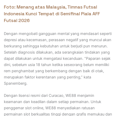
Foto: Menang atas Malaysia, Timnas Futsal
Indonesia Kunci Tempat di Semifinal Piala AFF
Futsal 2026
Dengan mengobati gangguan mental yang mendasari seperti
depresi atau kecemasan, perasaan negatif yang muncul akan
berkurang sehingga kebutuhan untuk berjudi pun menurun.
Setelah diagnosis dilakukan, ada serangkaian tindakan yang
dapat dilakukan untuk mengatasi kecanduan. “Paparan sejak
dini, sebelum usia 18 tahun ketika seseorang belum memiliki
rem penghambat yang berkembang dengan baik di otak,
merupakan faktor kerentanan yang penting,” kata
Spanemberg.
Dengan lisensi resmi dari Curacao, WE88 menjamin
keamanan dan keadilan dalam setiap permainan. Untuk
penggemar slot online, WE88 menyediakan ratusan
permainan slot berkualitas tinggi dengan grafis memukau dan