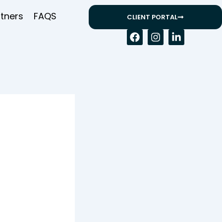
rtners
FAQS
CLIENT PORTAL
F
I
L
a
n
i
c
s
n
e
t
k
b
a
e
o
g
d
o
r
i
k
a
n
m
-
i
n