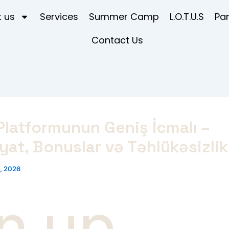
 us
Services
Summer Camp
L.O.T.U.S
Pa
Contact Us
Platformunun Geniş İcmalı –
at, Bonuslar və Təhlükəsizlik
, 2026
in up