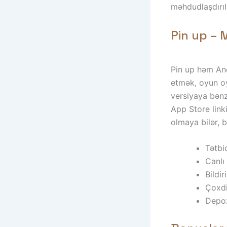
məhdudlaşdırıl
Pin up – M
Pin up həm And
etmək, oyun o
versiyaya bənz
App Store link
olmaya bilər, 
Tətbi
Canlı
Bildir
Çoxdi
Depoz