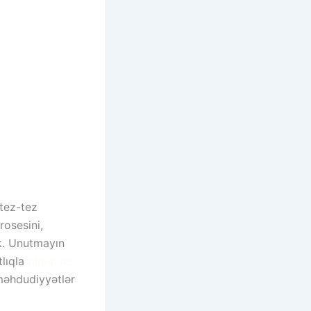
tez-tez
rosesini,
ik. Unutmayın
tlıqla
pinup az
 məhdudiyyətlər