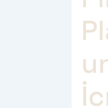
P
u
İc