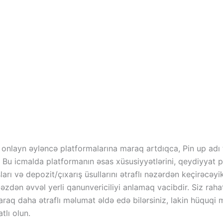
nlayn əyləncə platformalarına maraq artdıqca, Pin up adı 
 Bu icmalda platformanın əsas xüsusiyyətlərini, qeydiyyat p
rı və depozit/çıxarış üsullarını ətraflı nəzərdən keçirəcəy
məzdən əvvəl yerli qanunvericiliyi anlamaq vacibdir. Siz raha
araq daha ətraflı məlumat əldə edə bilərsiniz, lakin hüquqi
lı olun.