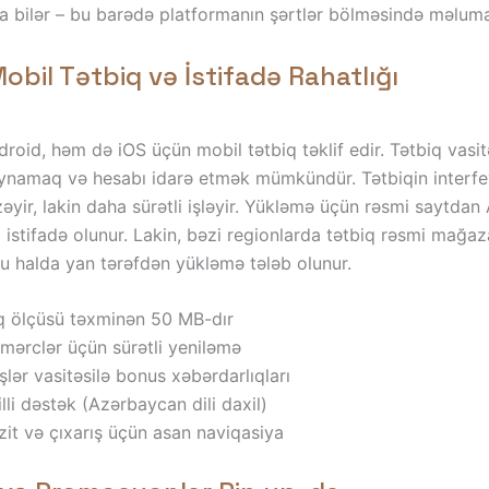
a bilər – bu barədə platformanın şərtlər bölməsində məluma
obil Tətbiq və İstifadə Rahatlığı
roid, həm də iOS üçün mobil tətbiq təklif edir. Tətbiq vasit
ynamaq və hesabı idarə etmək mümkündür. Tətbiqin interfe
əyir, lakin daha sürətli işləyir. Yükləmə üçün rəsmi saytdan 
i istifadə olunur. Lakin, bəzi regionlarda tətbiq rəsmi mağ
bu halda yan tərəfdən yükləmə tələb olunur.
q ölçüsü təxminən 50 MB-dır
 mərclər üçün sürətli yeniləmə
işlər vasitəsilə bonus xəbərdarlıqları
lli dəstək (Azərbaycan dili daxil)
it və çıxarış üçün asan naviqasiya