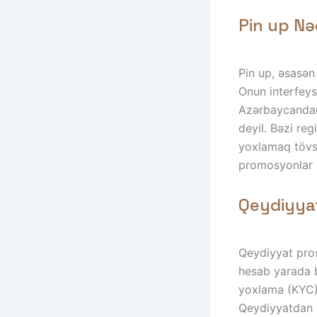
Pin up Nə
Pin up, əsasən
Onun interfeys
Azərbaycandan 
deyil. Bəzi reg
yoxlamaq tövsi
promosyonlar d
Qeydiyyat
Qeydiyyat pros
hesab yarada b
yoxlama (KYC) t
Qeydiyyatdan s