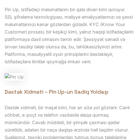
Pin Up, istifadəçi məlumatlarını bir qala divarı kimi qoruyur.
SSL şifrələmə texnologiyası, maliyyə əməliyyatlarınızı və şəxsi
məlumatlarınızı kənar gözlərdən gizlədir. KYC (Know Your
Customer) prosesi, bir keşikçi kimi, yalnız həqiqi istifadəçilərin
platformaya daxil olmasını təmin edir. Şəxsiyyət sənədi və
ünvan təsdiqi tələb olunsa da, bu, təhlükəsizliyinizi artırır.
Platforma, məsuliyyətli oyun prinsiplərini dəstəkləyir,
istifadəçilərə limitlər qoymağa imkan verir.
Dəstək Xidməti – Pin Up-un Sadiq Yoldaşı
Dəstək xidməti, bir məşəl kimi, hər an sizə yol göstərir. Canlı
söhbət, e-poçt və telefon vasitəsilə əlaqə qurmaq
mümkündür. Cavab müddəti, bir şimşək çaxması qədər
sürətlidir, adətən bir neçə dəqiqə ərzində həll təqdim olunur.
Suallarınız, texniki problemlərdən tutmuş bonus tələblərinə