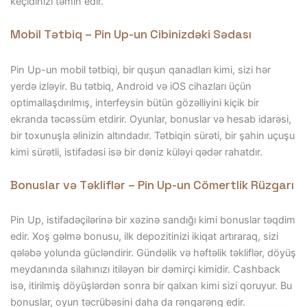
keçidinizi təmin edir.
Mobil Tətbiq – Pin Up-un Cibinizdəki Sədası
Pin Up-un mobil tətbiqi, bir quşun qanadları kimi, sizi hər
yerdə izləyir. Bu tətbiq, Android və iOS cihazları üçün
optimallaşdırılmış, interfeysin bütün gözəlliyini kiçik bir
ekranda təcəssüm etdirir. Oyunlar, bonuslar və hesab idarəsi,
bir toxunuşla əlinizin altındadır. Tətbiqin sürəti, bir şahin uçuşu
kimi sürətli, istifadəsi isə bir dəniz küləyi qədər rahatdır.
Bonuslar və Təkliflər – Pin Up-un Cömertlik Rüzgarı
Pin Up, istifadəçilərinə bir xəzinə sandığı kimi bonuslar təqdim
edir. Xoş gəlmə bonusu, ilk depozitinizi ikiqat artıraraq, sizi
qələbə yolunda gücləndirir. Gündəlik və həftəlik təkliflər, döyüş
meydanında silahınızı itiləyən bir dəmirçi kimidir. Cashback
isə, itirilmiş döyüşlərdən sonra bir qalxan kimi sizi qoruyur. Bu
bonuslar, oyun təcrübəsini daha da rəngarəng edir.