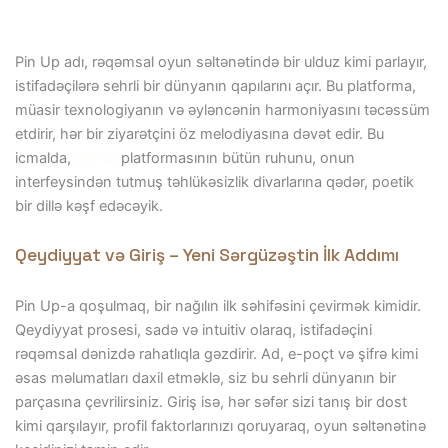
Pin Up adı, rəqəmsal oyun səltənətində bir ulduz kimi parlayır,
istifadəçilərə sehrli bir dünyanın qapılarını açır. Bu platforma,
müasir texnologiyanın və əyləncənin harmoniyasını təcəssüm
etdirir, hər bir ziyarətçini öz melodiyasına dəvət edir. Bu
icmalda,
pin up
platformasının bütün ruhunu, onun
interfeysindən tutmuş təhlükəsizlik divarlarına qədər, poetik
bir dillə kəşf edəcəyik.
Qeydiyyat və Giriş – Yeni Sərgüzəştin İlk Addımı
Pin Up-a qoşulmaq, bir nağılın ilk səhifəsini çevirmək kimidir.
Qeydiyyat prosesi, sadə və intuitiv olaraq, istifadəçini
rəqəmsal dənizdə rahatlıqla gəzdirir. Ad, e-poçt və şifrə kimi
əsas məlumatları daxil etməklə, siz bu sehrli dünyanın bir
parçasına çevrilirsiniz. Giriş isə, hər səfər sizi tanış bir dost
kimi qarşılayır, profil faktorlarınızı qoruyaraq, oyun səltənətinə