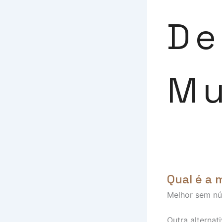
De
M
Qual é a 
Melhor sem nú
Outra alterna