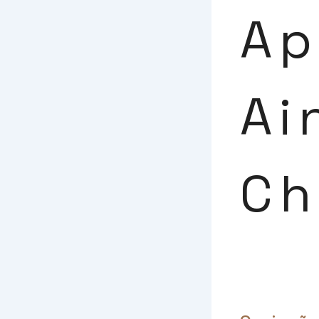
Ap
Ai
Ch