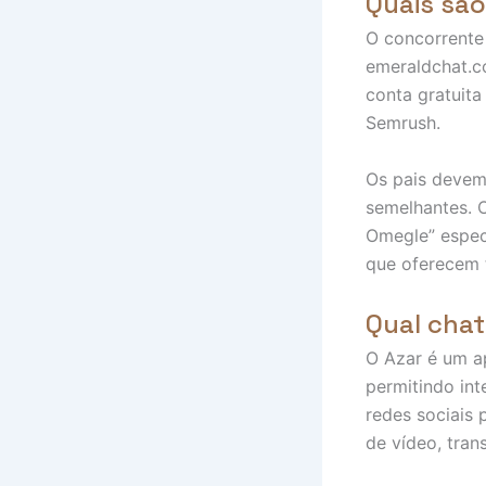
Quais são
O concorrente
emeraldchat.co
conta gratuita
Semrush.
Os pais devem
semelhantes. O
Omegle” especi
que oferecem t
Qual chat
O Azar é um a
permitindo int
redes sociais
de vídeo, tran