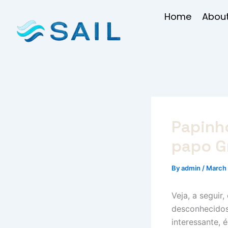
Skip
Home
About
to
content
Papinho
papo G
By
admin
/
March 
Veja, a seguir
desconhecidos
interessante, 