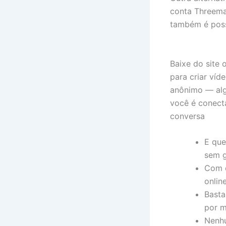
conta Threem
também é poss
Baixe do site 
para criar ví
anônimo — alg
você é conect
conversa
E que
sem g
Com o
onlin
Basta
por m
Nenhu