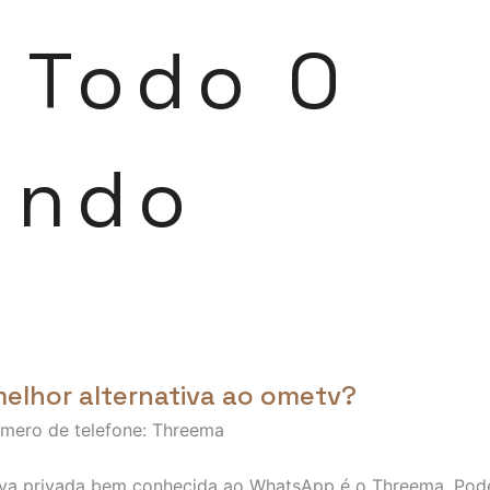
 Todo O
undo
melhor alternativa ao ometv?
mero de telefone: Threema
tiva privada bem conhecida ao WhatsApp é o Threema. Pod