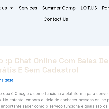
 us
Services
Summer Camp
L.O.T.U.S
Pa
Contact Us
 :p Chat Online Com Salas De
rátis E Sem Cadastro!
13, 2026
, o que é Omegle e como funciona a plataforma para conve
. No entanto, embora a ideia de conhecer pessoas online 
é importante saber como o serviço funciona e quais são os 