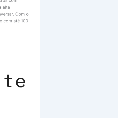
ntros com
 alta
nversar. Com o
ne com até 100
nte
s