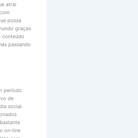
e atrai
 com
que possa
 mundo graças
o conteúdo
enas passando
m período
ivo de
ia social.
ionados
 bastante
o on-line