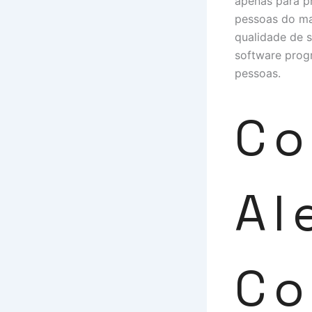
apenas para p
pessoas do ma
qualidade de 
software progr
pessoas.
Co
Al
Co