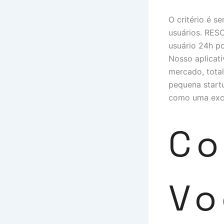
O critério é 
usuários. RE
usuário 24h po
Nosso aplicati
mercado, total
pequena start
como uma exce
Co
Vo