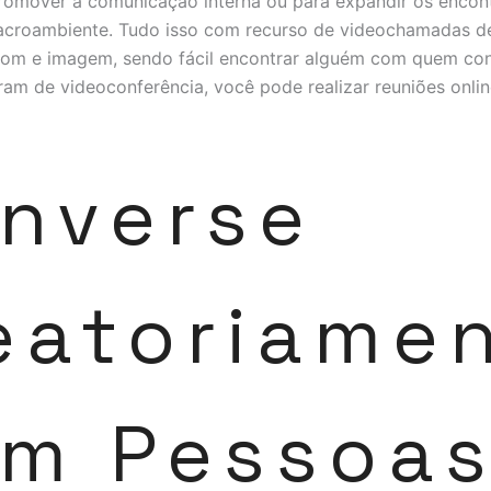
romover a comunicação interna ou para expandir os enco
croambiente. Tudo isso com recurso de videochamadas de
som e imagem, sendo fácil encontrar alguém com quem co
am de videoconferência, você pode realizar reuniões onli
nverse
eatoriame
m Pessoa