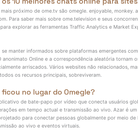
 os 10 melhores chats online para site
 mais próximo de ome.tv são omegle. enjoyable, monkey. 
m. Para saber mais sobre ome.television e seus concorren
 para explorar as ferramentas Traffic Analytics e Market Ex
 se manter informados sobre plataformas emergentes com
 anonimato Online e a correspondência aleatória tornam o
almente arriscados. Vários websites não relacionados, ma
odos os recursos principais, sobreviveram.
 ficou no lugar do Omegle?
plicativo de bate-papo por vídeo que conecta usuários glo
erações em tempo actual e transmissão ao vivo. Azar é um 
 projetado para conectar pessoas globalmente por meio de
smissão ao vivo e eventos virtuais.