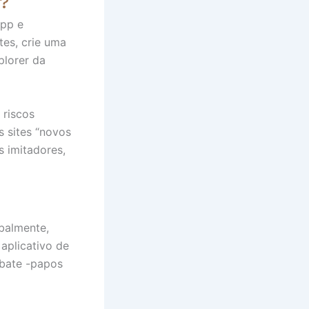
s?
app e
tes, crie uma
plorer da
 riscos
s sites “novos
s imitadores,
balmente,
aplicativo de
 bate -papos