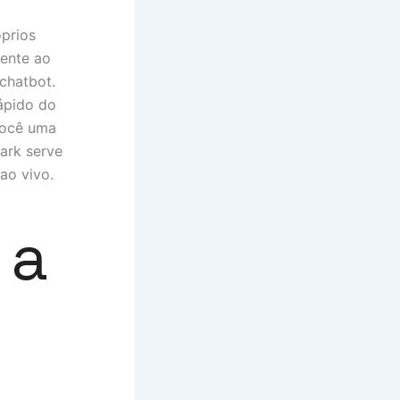
óprios
ente ao
chatbot.
rápido do
 você uma
ark serve
ao vivo.
ia