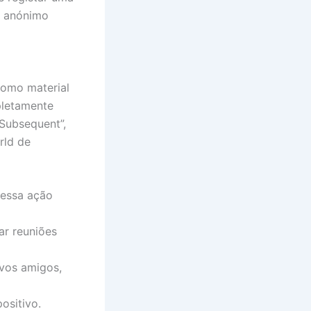
o anónimo
como material
pletamente
Subsequent”,
rld de
 essa ação
ar reuniões
ovos amigos,
ositivo.