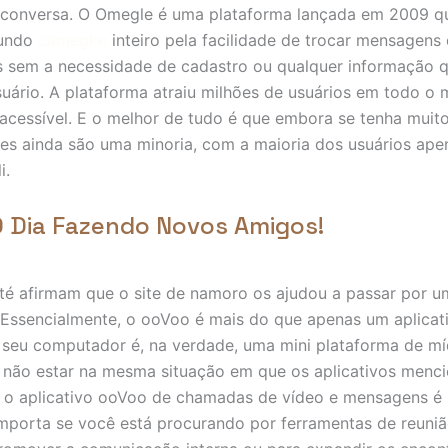
a conversa. O Omegle é uma plataforma lançada em 2009 qu
mundo
camegke
inteiro pela facilidade de trocar mensagens
 sem a necessidade de cadastro ou qualquer informação 
usuário. A plataforma atraiu milhões de usuários em todo o
 acessível. E o melhor de tudo é que embora se tenha muit
les ainda são uma minoria, com a maioria dos usuários ap
i.
 Dia Fazendo Novos Amigos!
até afirmam que o site de namoro os ajudou a passar por u
a. Essencialmente, o ooVoo é mais do que apenas um aplicat
seu computador é, na verdade, uma mini plataforma de míd
não estar na mesma situação em que os aplicativos menc
, o aplicativo ooVoo de chamadas de vídeo e mensagens é
mporta se você está procurando por ferramentas de reuniã