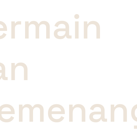
ermain
an
emenan