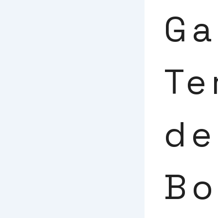
Ga
Te
de
Bo