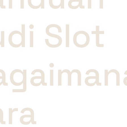
di Slot
agaiman
ara