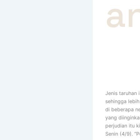
a
Jenis taruhan 
sehingga lebi
di beberapa n
yang diingink
perjudian itu 
Senin (4/9). “