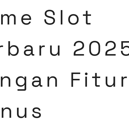
me Slot
rbaru 202
ngan Fitu
nus