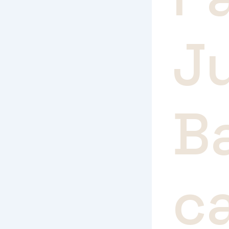
Ju
B
c