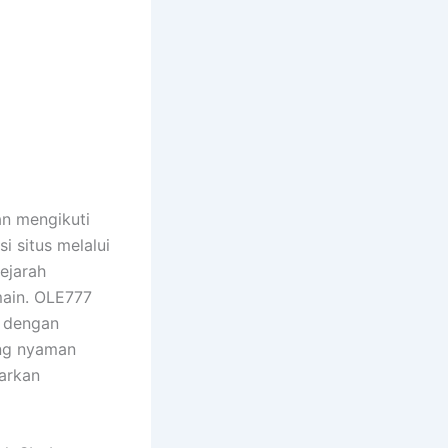
an mengikuti
i situs melalui
ejarah
main. OLE777
i dengan
ang nyaman
arkan