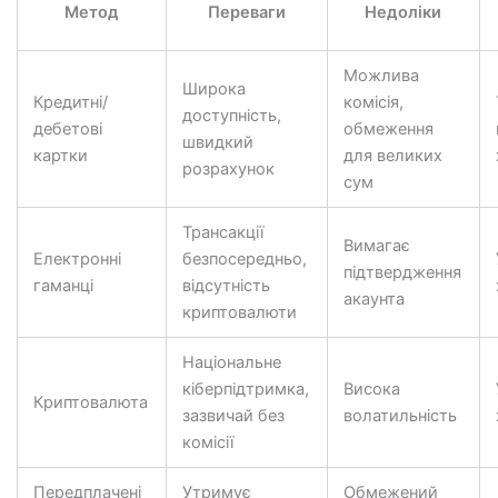
Метод
Переваги
Недоліки
Можлива
Широка
Кредитні/
комісія,
доступність,
дебетові
обмеження
швидкий
картки
для великих
розрахунок
сум
Трансакції
Вимагає
Електронні
безпосередньо,
підтвердження
гаманці
відсутність
акаунта
криптовалюти
Національне
кіберпідтримка,
Висока
Криптовалюта
зазвичай без
волатильність
комісії
Передплачені
Утримує
Обмежений