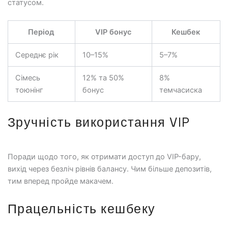
статусом.
Період
VIP бонус
Кешбек
Середнє рік
10–15%
5–7%
Сімесь
12% та 50%
8%
тоюнінг
бонус
темчасиска
Зручність використання VIP
Поради щодо того, як отримати доступ до VIP-бару,
вихід через безліч рівнів балансу. Чим більше депозитів,
тим вперед пройде макачем.
Працельність кешбеку