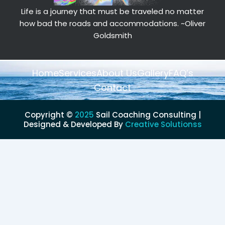
Life is a journey that must be traveled no matter
how bad the roads and accommodations.
~Oliver
Goldsmith
Home
Services
About Us
Gallery
FAQ’s
Contact
Copyright ©
2025
Sail Coaching Consulting |
Designed & Developed By
Creative Solutionss