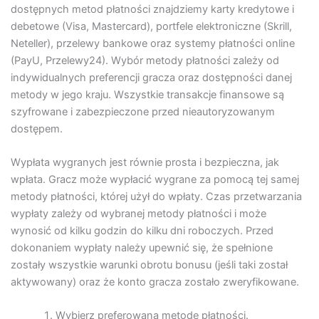
dostępnych metod płatności znajdziemy karty kredytowe i
debetowe (Visa, Mastercard), portfele elektroniczne (Skrill,
Neteller), przelewy bankowe oraz systemy płatności online
(PayU, Przelewy24). Wybór metody płatności zależy od
indywidualnych preferencji gracza oraz dostępności danej
metody w jego kraju. Wszystkie transakcje finansowe są
szyfrowane i zabezpieczone przed nieautoryzowanym
dostępem.
Wypłata wygranych jest równie prosta i bezpieczna, jak
wpłata. Gracz może wypłacić wygrane za pomocą tej samej
metody płatności, której użył do wpłaty. Czas przetwarzania
wypłaty zależy od wybranej metody płatności i może
wynosić od kilku godzin do kilku dni roboczych. Przed
dokonaniem wypłaty należy upewnić się, że spełnione
zostały wszystkie warunki obrotu bonusu (jeśli taki został
aktywowany) oraz że konto gracza zostało zweryfikowane.
Wybierz preferowaną metodę płatności.