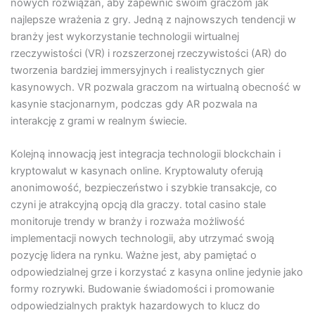
nowych rozwiązań, aby zapewnić swoim graczom jak
najlepsze wrażenia z gry. Jedną z najnowszych tendencji w
branży jest wykorzystanie technologii wirtualnej
rzeczywistości (VR) i rozszerzonej rzeczywistości (AR) do
tworzenia bardziej immersyjnych i realistycznych gier
kasynowych. VR pozwala graczom na wirtualną obecność w
kasynie stacjonarnym, podczas gdy AR pozwala na
interakcję z grami w realnym świecie.
Kolejną innowacją jest integracja technologii blockchain i
kryptowalut w kasynach online. Kryptowaluty oferują
anonimowość, bezpieczeństwo i szybkie transakcje, co
czyni je atrakcyjną opcją dla graczy. total casino stale
monitoruje trendy w branży i rozważa możliwość
implementacji nowych technologii, aby utrzymać swoją
pozycję lidera na rynku. Ważne jest, aby pamiętać o
odpowiedzialnej grze i korzystać z kasyna online jedynie jako
formy rozrywki. Budowanie świadomości i promowanie
odpowiedzialnych praktyk hazardowych to klucz do