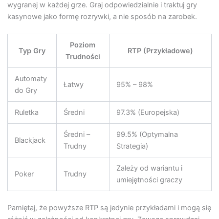
wygranej w każdej grze. Graj odpowiedzialnie i traktuj gry
kasynowe jako formę rozrywki, a nie sposób na zarobek.
Poziom
Typ Gry
RTP (Przykładowe)
Trudności
Automaty
Łatwy
95% – 98%
do Gry
Ruletka
Średni
97.3% (Europejska)
Średni –
99.5% (Optymalna
Blackjack
Trudny
Strategia)
Zależy od wariantu i
Poker
Trudny
umiejętności graczy
Pamiętaj, że powyższe RTP są jedynie przykładami i mogą się