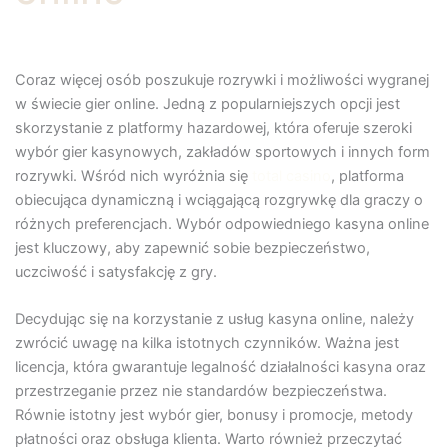
Coraz więcej osób poszukuje rozrywki i możliwości wygranej
w świecie gier online. Jedną z popularniejszych opcji jest
skorzystanie z platformy hazardowej, która oferuje szeroki
wybór gier kasynowych, zakładów sportowych i innych form
rozrywki. Wśród nich wyróżnia się
total casino
, platforma
obiecująca dynamiczną i wciągającą rozgrywkę dla graczy o
różnych preferencjach. Wybór odpowiedniego kasyna online
jest kluczowy, aby zapewnić sobie bezpieczeństwo,
uczciwość i satysfakcję z gry.
Decydując się na korzystanie z usług kasyna online, należy
zwrócić uwagę na kilka istotnych czynników. Ważna jest
licencja, która gwarantuje legalność działalności kasyna oraz
przestrzeganie przez nie standardów bezpieczeństwa.
Równie istotny jest wybór gier, bonusy i promocje, metody
płatności oraz obsługa klienta. Warto również przeczytać