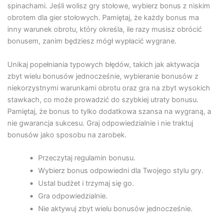
spinachami. Jeśli wolisz gry stołowe, wybierz bonus z niskim
obrotem dla gier stołowych. Pamiętaj, że każdy bonus ma
inny warunek obrotu, który określa, ile razy musisz obrócić
bonusem, zanim będziesz mógł wypłacić wygrane.
Unikaj popełniania typowych błędów, takich jak aktywacja
zbyt wielu bonusów jednocześnie, wybieranie bonusów z
niekorzystnymi warunkami obrotu oraz gra na zbyt wysokich
stawkach, co może prowadzić do szybkiej utraty bonusu.
Pamiętaj, że bonus to tylko dodatkowa szansa na wygraną, a
nie gwarancja sukcesu. Graj odpowiedzialnie i nie traktuj
bonusów jako sposobu na zarobek.
Przeczytaj regulamin bonusu.
Wybierz bonus odpowiedni dla Twojego stylu gry.
Ustal budżet i trzymaj się go.
Gra odpowiedzialnie.
Nie aktywuj zbyt wielu bonusów jednocześnie.