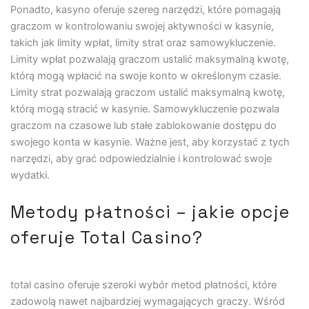
Ponadto, kasyno oferuje szereg narzędzi, które pomagają
graczom w kontrolowaniu swojej aktywności w kasynie,
takich jak limity wpłat, limity strat oraz samowykluczenie.
Limity wpłat pozwalają graczom ustalić maksymalną kwotę,
którą mogą wpłacić na swoje konto w określonym czasie.
Limity strat pozwalają graczom ustalić maksymalną kwotę,
którą mogą stracić w kasynie. Samowykluczenie pozwala
graczom na czasowe lub stałe zablokowanie dostępu do
swojego konta w kasynie. Ważne jest, aby korzystać z tych
narzędzi, aby grać odpowiedzialnie i kontrolować swoje
wydatki.
Metody płatności – jakie opcje
oferuje Total Casino?
total casino oferuje szeroki wybór metod płatności, które
zadowolą nawet najbardziej wymagających graczy. Wśród