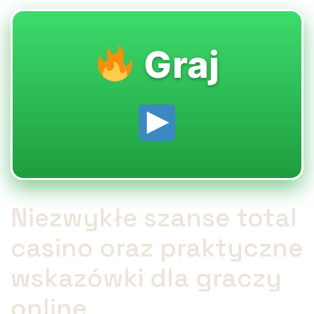
Graj
Niezwykłe szanse total
casino oraz praktyczne
wskazówki dla graczy
online