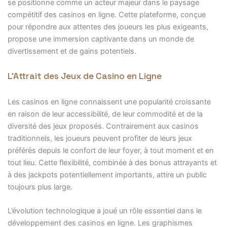
se positionne comme un acteur majeur dans le paysage
compétitif des casinos en ligne. Cette plateforme, conçue
pour répondre aux attentes des joueurs les plus exigeants,
propose une immersion captivante dans un monde de
divertissement et de gains potentiels.
L’Attrait des Jeux de Casino en Ligne
Les casinos en ligne connaissent une popularité croissante
en raison de leur accessibilité, de leur commodité et de la
diversité des jeux proposés. Contrairement aux casinos
traditionnels, les joueurs peuvent profiter de leurs jeux
préférés depuis le confort de leur foyer, à tout moment et en
tout lieu. Cette flexibilité, combinée à des bonus attrayants et
à des jackpots potentiellement importants, attire un public
toujours plus large.
L’évolution technologique a joué un rôle essentiel dans le
développement des casinos en ligne. Les graphismes