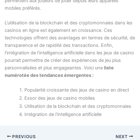
permettent aux joueurs de jouer depuis leurs appareils
mobiles préférés.
L’utilisation de la blockchain et des cryptomonnaies dans les
casinos en ligne est également en croissance. Ces
technologies offrent des avantages en termes de sécurité, de
transparence et de rapidité des transactions. Enfin,
l’intégration de l’intelligence artificielle dans les jeux de casino
pourrait permettre de créer des expériences de jeu plus
personnalisées et plus engageantes. Voici une
liste
numérotée des tendances émergentes :
Popularité croissante des jeux de casino en direct
Essor des jeux de casino mobiles
Utilisation de la blockchain et des cryptomonnaies
Intégration de l’intelligence artificielle
PREVIOUS
NEXT