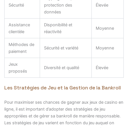
Sécurité
protection des
Élevée
données
Assistance
Disponibilité et
Moyenne
clientèle
réactivité
Méthodes de
Sécurité et variété
Moyenne
paiement
Jeux
Diversité et qualité
Élevée
proposés
Les Stratégies de Jeu et la Gestion de la Bankroll
Pour maximiser ses chances de gagner aux jeux de casino en
ligne, il est important d’adopter des stratégies de jeu
appropriées et de gérer sa bankroll de manière responsable.
Les stratégies de jeu varient en fonction du jeu auquel on