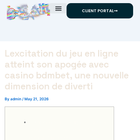
Skip
CLIENT PORTAL
to
content
Lexcitation du jeu en ligne
atteint son apogée avec
casino bdmbet, une nouvelle
dimension de diverti
By
admin
/
May 21, 2026
Lexcitation du jeu en ligne atteint son
apogée avec casino bdmbet, une
nouvelle dimension de