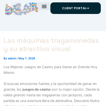
Skip
CLIENT PORTAL
to
content
Las máquinas tragamonedas
y su atractivo visual
By
admin
/
May 7, 2026
Los Mejores Juegos de Casino para Ganar en Grande Hoy
Mismo
Si buscas emociones fuertes y la oportunidad de ganar en
grande, los
juegos de casino
son tu mejor opción. Desde la
ruleta girando hasta las tragaperras con jackpots, cada
partida es una aventura llena de adrenalina. Descubre títulos