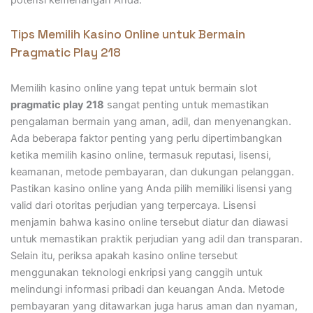
potensi kemenangan Anda.
Tips Memilih Kasino Online untuk Bermain
Pragmatic Play 218
Memilih kasino online yang tepat untuk bermain slot
pragmatic play 218
sangat penting untuk memastikan
pengalaman bermain yang aman, adil, dan menyenangkan.
Ada beberapa faktor penting yang perlu dipertimbangkan
ketika memilih kasino online, termasuk reputasi, lisensi,
keamanan, metode pembayaran, dan dukungan pelanggan.
Pastikan kasino online yang Anda pilih memiliki lisensi yang
valid dari otoritas perjudian yang terpercaya. Lisensi
menjamin bahwa kasino online tersebut diatur dan diawasi
untuk memastikan praktik perjudian yang adil dan transparan.
Selain itu, periksa apakah kasino online tersebut
menggunakan teknologi enkripsi yang canggih untuk
melindungi informasi pribadi dan keuangan Anda. Metode
pembayaran yang ditawarkan juga harus aman dan nyaman,