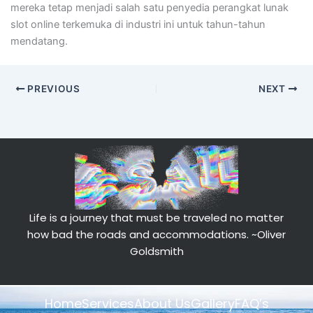
mereka tetap menjadi salah satu penyedia perangkat lunak
slot online terkemuka di industri ini untuk tahun-tahun
mendatang.
PREVIOUS
NEXT
Life is a journey that must be traveled no matter
how bad the roads and accommodations.
~Oliver
Goldsmith
Home
Services
About Us
Gallery
FAQ’s