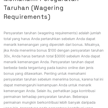
Taruhan (Wagering
Requirements)
Persyaratan taruhan (wagering requirements) adalah jumlah
total yang harus Anda pertaruhkan sebelum Anda dapat
menarik kemenangan yang diperoleh dari bonus. Misalnya,
jika Anda menerima bonus $100 dengan persyaratan taruhan
30x, Anda harus bertaruh total $3000 sebelum Anda dapat
menarik kemenangan Anda. Persyaratan taruhan dapat
berbeda-beda tergantung pada kasino online dan jenis
bonus yang ditawarkan. Penting untuk memahami
persyaratan taruhan sebelum menerima bonus, karena hal ini
dapat memengaruhi kemampuan Anda untuk menarik
kemenangan Anda. Selain itu, perhatikan juga kontribusi
permainan terhadap persyaratan taruhan. Beberapa
permainan mungkin berkontribusi lebih banyak daripada