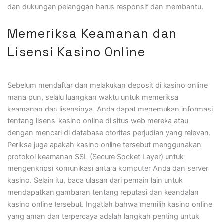
dan dukungan pelanggan harus responsif dan membantu.
Memeriksa Keamanan dan
Lisensi Kasino Online
Sebelum mendaftar dan melakukan deposit di kasino online
mana pun, selalu luangkan waktu untuk memeriksa
keamanan dan lisensinya. Anda dapat menemukan informasi
tentang lisensi kasino online di situs web mereka atau
dengan mencari di database otoritas perjudian yang relevan.
Periksa juga apakah kasino online tersebut menggunakan
protokol keamanan SSL (Secure Socket Layer) untuk
mengenkripsi komunikasi antara komputer Anda dan server
kasino. Selain itu, baca ulasan dari pemain lain untuk
mendapatkan gambaran tentang reputasi dan keandalan
kasino online tersebut. Ingatlah bahwa memilih kasino online
yang aman dan terpercaya adalah langkah penting untuk