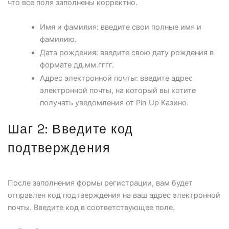
что все поля заполнены корректно.
Имя и фамилия: введите свои полные имя и
фамилию.
Дата рождения: введите свою дату рождения в
формате дд.мм.гггг.
Адрес электронной почты: введите адрес
электронной почты, на который вы хотите
получать уведомления от Pin Up Казино.
Шаг 2: Введите код
подтверждения
После заполнения формы регистрации, вам будет
отправлен код подтверждения на ваш адрес электронной
почты. Введите код в соответствующее поле.