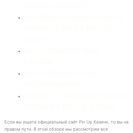
Онлайн Казино Pin Up
Как Зарегистрироваться и
Начать Играть в Pin Up
Казино
Шаг 1: Введите свои
данные
Шаг 2: Введите код
подтверждения
Бонусы и Акции для Новых
Игроков в Pin Up Казино
Если вы ищете официальный сайт Pin Up Казино, то вы на
правом пути. В этом обзоре мы рассмотрим все