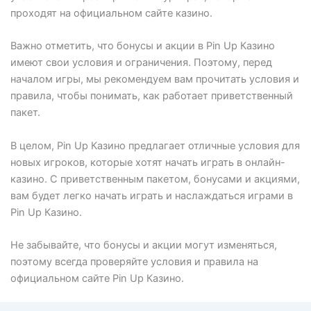
проходят на официальном сайте казино.
Важно отметить, что бонусы и акции в Pin Up Казино
имеют свои условия и ограничения. Поэтому, перед
началом игры, мы рекомендуем вам прочитать условия и
правила, чтобы понимать, как работает приветственный
пакет.
В целом, Pin Up Казино предлагает отличные условия для
новых игроков, которые хотят начать играть в онлайн-
казино. С приветственным пакетом, бонусами и акциями,
вам будет легко начать играть и наслаждаться играми в
Pin Up Казино.
Не забывайте, что бонусы и акции могут изменяться,
поэтому всегда проверяйте условия и правила на
официальном сайте Pin Up Казино.