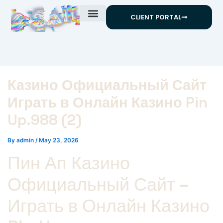
Skip
CLIENT PORTAL
to
content
Казино Официальный Сайт
Играть в Онлайн Казино Pin
Up.988 (2)
By
admin
/
May 23, 2026
Пин Ап Казино
Официальный Сайт –
Играть в Онлайн Казино