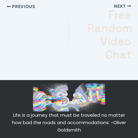
NEXT
PREVIOUS
Free
Random
Video
Chat
Life is a journey that must be traveled no matter
how bad the roads and accommodations.
~Oliver
Goldsmith