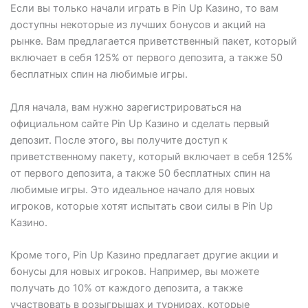
Если вы только начали играть в Pin Up Казино, то вам
доступны некоторые из лучших бонусов и акций на
рынке. Вам предлагается приветственный пакет, который
включает в себя 125% от первого депозита, а также 50
бесплатных спин на любимые игры.
Для начала, вам нужно зарегистрироваться на
официальном сайте Pin Up Казино и сделать первый
депозит. После этого, вы получите доступ к
приветственному пакету, который включает в себя 125%
от первого депозита, а также 50 бесплатных спин на
любимые игры. Это идеальное начало для новых
игроков, которые хотят испытать свои силы в Pin Up
Казино.
Кроме того, Pin Up Казино предлагает другие акции и
бонусы для новых игроков. Например, вы можете
получать до 10% от каждого депозита, а также
участвовать в розыгрышах и турнирах, которые