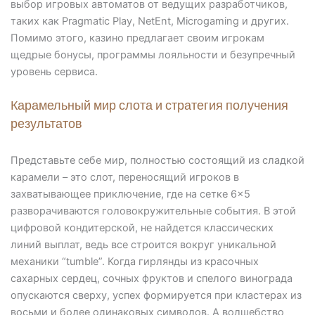
выбор игровых автоматов от ведущих разработчиков,
таких как Pragmatic Play, NetEnt, Microgaming и других.
Помимо этого, казино предлагает своим игрокам
щедрые бонусы, программы лояльности и безупречный
уровень сервиса.
Карамельный мир слота и стратегия получения
результатов
Представьте себе мир, полностью состоящий из сладкой
карамели – это слот, переносящий игроков в
захватывающее приключение, где на сетке 6×5
разворачиваются головокружительные события. В этой
цифровой кондитерской, не найдется классических
линий выплат, ведь все строится вокруг уникальной
механики “tumble”. Когда гирлянды из красочных
сахарных сердец, сочных фруктов и спелого винограда
опускаются сверху, успех формируется при кластерах из
восьми и более одинаковых символов. А волшебство