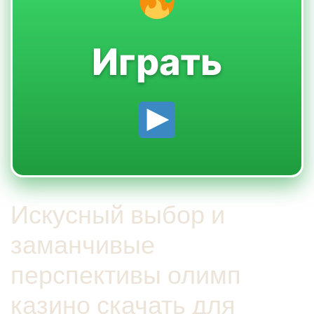
Играть
Искусный выбор и
заманчивые
перспективы олимп
казино скачать для