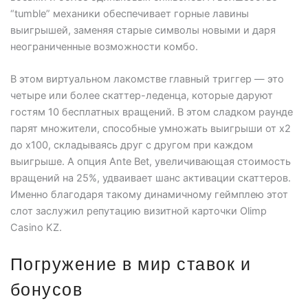
“tumble” механики обеспечивает горные лавины
выигрышей, заменяя старые символы новыми и даря
неограниченные возможности комбо.
В этом виртуальном лакомстве главный триггер — это
четыре или более скаттер-леденца, которые даруют
гостям 10 бесплатных вращений. В этом сладком раунде
парят множители, способные умножать выигрыши от x2
до x100, складываясь друг с другом при каждом
выигрыше. А опция Ante Bet, увеличивающая стоимость
вращений на 25%, удваивает шанс активации скаттеров.
Именно благодаря такому динамичному геймплею этот
слот заслужил репутацию визитной карточки Olimp
Casino KZ.
Погружение в мир ставок и
бонусов