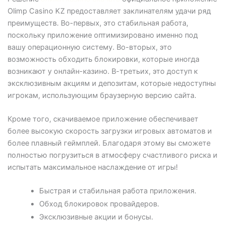
Olimp Casino KZ предоставляет заклинателям удачи ряд
преимуществ. Во-первых, это стабильная работа,
поскольку приложение оптимизировано именно под
вашу операционную систему. Во-вторых, это
возможность обходить блокировки, которые иногда
возникают у онлайн-казино. В-третьих, это доступ к
эксклюзивным акциям и депозитам, которые недоступны
игрокам, использующим браузерную версию сайта.
Кроме того, скачиваемое приложение обеспечивает
более высокую скорость загрузки игровых автоматов и
более плавный геймплей. Благодаря этому вы сможете
полностью погрузиться в атмосферу счастливого риска и
испытать максимальное наслаждение от игры!
Быстрая и стабильная работа приложения.
Обход блокировок провайдеров.
Эксклюзивные акции и бонусы.