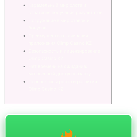
Карамельный мир слота и
стратегия получения результатов
Погружение в мир ставок и
бонусов
Преимущества скачивания
приложения Olimp Casino KZ
Безопасность и лицензирование
Olimp Casino KZ
Нет времени на ожидание:
мгновенный доступ к азарту
Перспективы роста и развития
Olimp Casino KZ