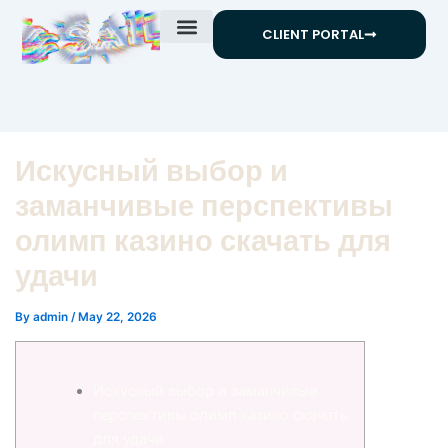
Skip
CLIENT PORTAL
to
content
Искусный выбор и
заманчивые перспективы
олимп казино скачать для
удачи
By
admin
/
May 22, 2026
Искусный выбор и заманчивые
перспективы олимп казино скачать
для удачи