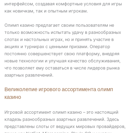
интерфейсом, создавая комфортные условия для игры
как новичкам, так и опытным игрокам.
Олимп казино предлагает своим пользователям не
только возможность испытать удачу в разнообразных
слотах и настольных играх, но и принять участие в
акциях и турнирах с ценными призами. Оператор
постоянно совершенствует свою платформу, внедряя
новые технологии и улучшая качество обслуживания,
что позволяет ему оставаться в числе лидеров рынка
азартных развлечений.
Великолепие игрового ассортимента олимп
казино
Игровой ассортимент олимп казино – это настоящий
кладезь разнообразных азартных развлечений. Здесь
представлены слоты от ведущих мировых провайдеров,