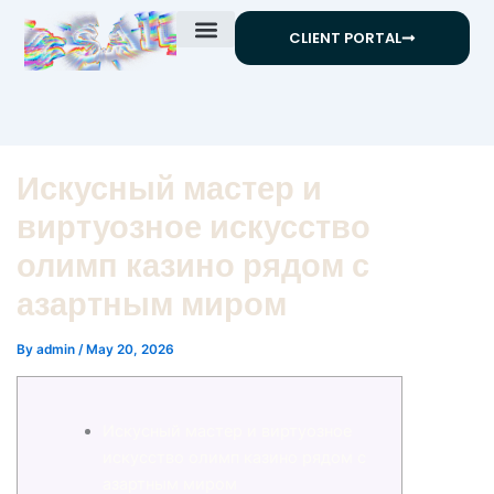
Skip
CLIENT PORTAL
to
content
Искусный мастер и
виртуозное искусство
олимп казино рядом с
азартным миром
By
admin
/
May 20, 2026
Искусный мастер и виртуозное
искусство олимп казино рядом с
азартным миром