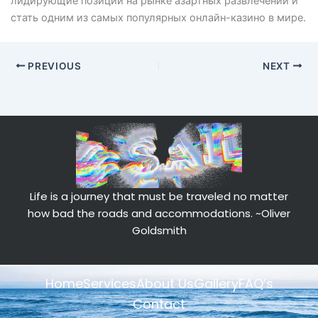
лидирующие позиции на рынке азартных развлечений и
стать одним из самых популярных онлайн-казино в мире.
PREVIOUS
NEXT
Life is a journey that must be traveled no matter
how bad the roads and accommodations.
~Oliver
Goldsmith
Home
Services
About Us
Gallery
FAQ’s
Contact