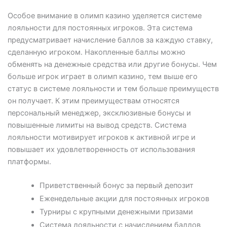
Особое внимание в олимп казино уделяется системе
лояльности для постоянных игроков. Эта система
предусматривает начисление баллов за каждую ставку,
сделанную игроком. Накопленные баллы можно
обменять на денежные средства или другие бонусы. Чем
больше игрок играет в олимп казино, тем выше его
статус в системе лояльности и тем больше преимуществ
он получает. К этим преимуществам относятся
персональный менеджер, эксклюзивные бонусы и
повышенные лимиты на вывод средств. Система
лояльности мотивирует игроков к активной игре и
повышает их удовлетворенность от использования
платформы.
Приветственный бонус за первый депозит
Еженедельные акции для постоянных игроков
Турниры с крупными денежными призами
Система лояльности с начислением баллов