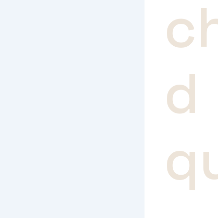
c
d 
q