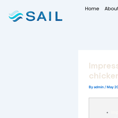
Skip
Home
About
to
content
Impres
chicken
By
admin
/
May 20
Imp