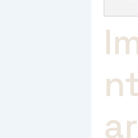
I
n
a