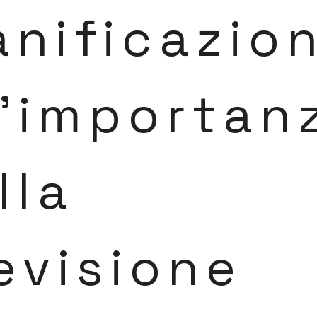
anificazio
l’importan
lla
evisione