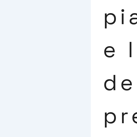
pi
e 
de
pr