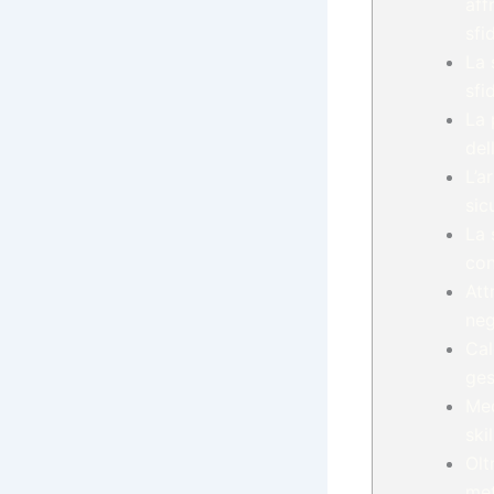
aff
sfi
La 
sfi
La 
del
L’a
sic
La 
cont
Att
neg
Cal
ges
Mec
ski
Olt
met