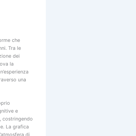
forme che
ni. Tra le
zione dei
rova la
un’esperienza
traverso una
oprio
nitive e
e, costringendo
e. La grafica
’atmosfera di