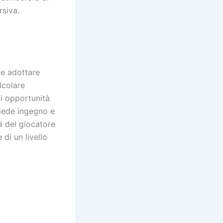
rsiva.
le adottare
lcolare
ni opportunità
hiede ingegno e
à del giocatore
 di un livello