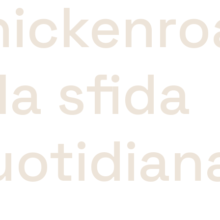
hickenro
la sfida
uotidian