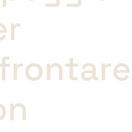
er
ffrontare
on