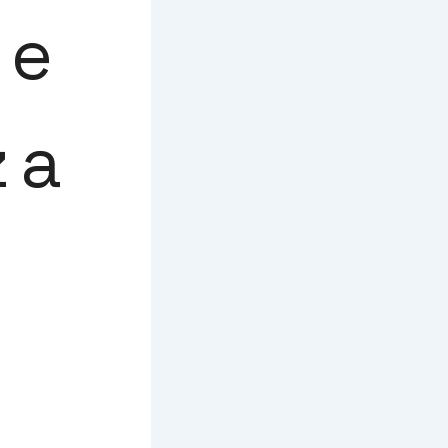
ne
za