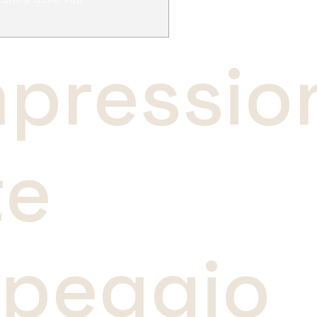
mpressio
te
rpeggio