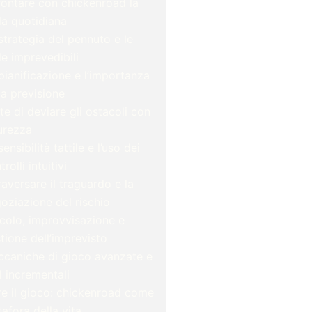
rontare con chickenroad la
da quotidiana
strategia del pennuto e le
de imprevedibili
pianificazione e l’importanza
la previsione
rte di deviare gli ostacoli con
urezza
sensibilità tattile e l’uso dei
rolli intuitivi
raversare il traguardo e la
oziazione del rischio
colo, improvvisazione e
tione dell’imprevisto
caniche di gioco avanzate e
ll incrementali
re il gioco: chickenroad come
afora della vita