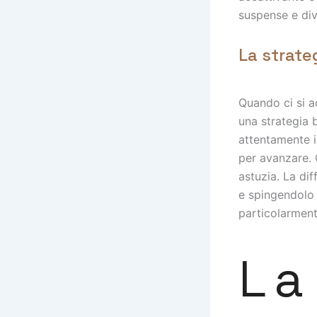
suspense e div
La strate
Quando ci si a
una strategia b
attentamente i
per avanzare. 
astuzia. La di
e spingendolo a
particolarmen
La