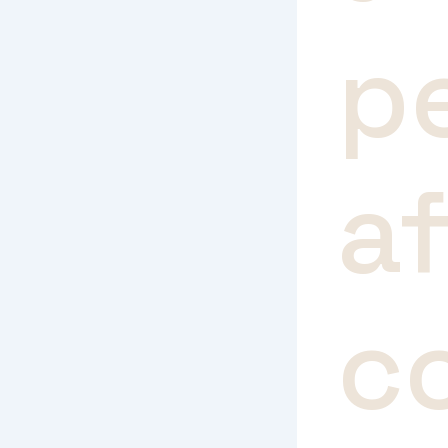
p
a
c