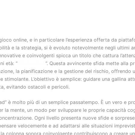
gioco online, e in particolare l’esperienza offerta da piatta
bilità e la strategia, si è evoluto notevolmente negli ultimi an
nnovative e coinvolgenti spicca un titolo che cattura l’atten
ni età: “
chickenroad
”. Questa avvincente sfida mette alla p
zione, la pianificazione e la gestione del rischio, offrendo 
 e stimolante. L’obiettivo è semplice: guidare una gallina at
ta, evitando ostacoli e pericoli.
d” è molto più di un semplice passatempo. È un vero e pr
r la mente, un modo per sviluppare le proprie capacità cog
concentrazione. Ogni livello presenta nuove sfide e sorpres
 pensare velocemente e ad adattarsi alle situazioni imprevist
 la colonna sonora coinvolgente contribuiscono a creare un