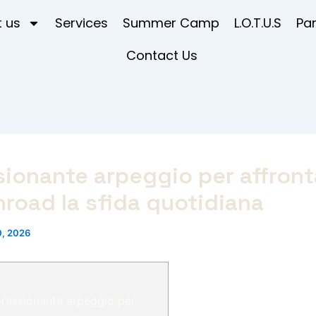
 us
Services
Summer Camp
L.O.T.U.S
Pa
Contact Us
sionante arpeggio per affront
road la sfida quotidiana
, 2026
ressionante arpeggio per