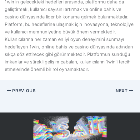
1win'in gelecekteki hedefleri arasında, platformu daha da
geliştirmek, kullanıcı sayısını artırmak ve online bahis ve
casino dünyasında lider bir konuma gelmek bulunmaktadır.
Platform, bu hedeflerine ulaşmak için inovasyona, teknolojiye
ve kullanıcı memnuniyetine büyük önem vermektedir.
Kullanıcılarına her zaman en iyi oyun deneyimini sunmayı
hedefleyen 1win, online bahis ve casino dünyasında adından
sıkça söz ettirecek gibi görünmektedir. Platformun sunduğu
imkanlar ve sürekli gelişim çabaları, kullanıcıların 1win’i tercih
etmelerinde önemli bir rol oynamaktadır.
PREVIOUS
NEXT