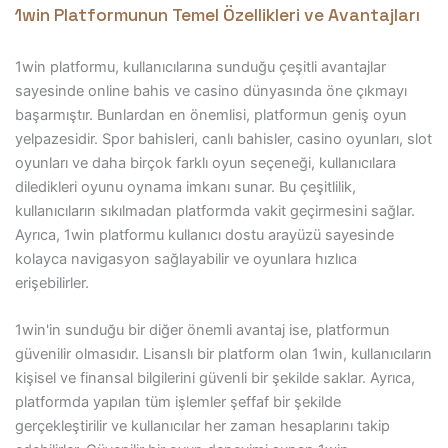
1win Platformunun Temel Özellikleri ve Avantajları
1win platformu, kullanıcılarına sunduğu çeşitli avantajlar
sayesinde online bahis ve casino dünyasında öne çıkmayı
başarmıştır. Bunlardan en önemlisi, platformun geniş oyun
yelpazesidir. Spor bahisleri, canlı bahisler, casino oyunları, slot
oyunları ve daha birçok farklı oyun seçeneği, kullanıcılara
diledikleri oyunu oynama imkanı sunar. Bu çeşitlilik,
kullanıcıların sıkılmadan platformda vakit geçirmesini sağlar.
Ayrıca, 1win platformu kullanıcı dostu arayüzü sayesinde
kolayca navigasyon sağlayabilir ve oyunlara hızlıca
erişebilirler.
1win'in sunduğu bir diğer önemli avantaj ise, platformun
güvenilir olmasıdır. Lisanslı bir platform olan 1win, kullanıcıların
kişisel ve finansal bilgilerini güvenli bir şekilde saklar. Ayrıca,
platformda yapılan tüm işlemler şeffaf bir şekilde
gerçekleştirilir ve kullanıcılar her zaman hesaplarını takip