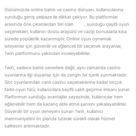
Günümüzde online bahis ve casino dünyası, kullanıcılarına
sunduğu geniş yelpaze ile dikkat çekiyor. Bu platformlar
arasında öne çıkanlardan biri olan
1win
, sunduğu çeşitli oyun
seçenekleri, kullanıcı dostu arayüzü ve cazip bonuslarla kısa
sürede popülerlik kazanmıştır. Online oyun oynamak
isteyenler için güvenilir ve eğlenceli bir seçenek arayanlar,
1win platformunu yakından inceleyebilirler.
1win, sadece bahis severlere değil, aynı zamanda casino
oyunlarına ilgi duyanlar için de zengin bir içerik sunmaktadır.
Slot oyunlarından canlı casino seçeneklerine kadar birçok
farklı oyun türü, kullanıcılara keyifli vakit geçirme imkanı sunar.
Platformun sunduğu avantajlar sayesinde, kullanıcılar hem
eğlenebilir hem de kazanç elde etme şansını yakalayabilirler.
Güvenilir bir oyun deneyimi sunan 1win, kullanıcı
memnuniyetini ön planda tutarak sürekli olarak hizmet
kalitesini artırmaktadır.