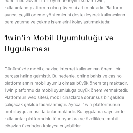
edebilirler. Güvenilir bir oyun deneyimi sunan 1win,
kullanıcıların platforma olan güvenini artırmaktadır. Platform
ayrıca, çeşitli ödeme yöntemlerini destekleyerek kullanıcıların
para yatırma ve çekme işlemlerini kolaylaştırmaktadır.
1win'in Mobil Uyumluluğu ve
Uygulaması
Günümüzde mobil cihazlar, internet kullanımının önemli bir
parçası haline gelmiştir. Bu nedenle, online bahis ve casino
platformlarının mobil uyumlu olması büyük önem taşımaktadır.
1win platformu da mobil uyumluluğa büyük önem vermektedir.
Platformun web sitesi, mobil cihazlarda sorunsuz bir şekilde
çalışacak şekilde tasarlanmıştır. Ayrıca, 1win platformunun
mobil uygulaması da bulunmaktadır. Bu uygulama sayesinde,
kullanıcılar platformdaki tüm oyunlara ve özelliklere mobil
cihazları üzerinden kolayca erişebilirler.