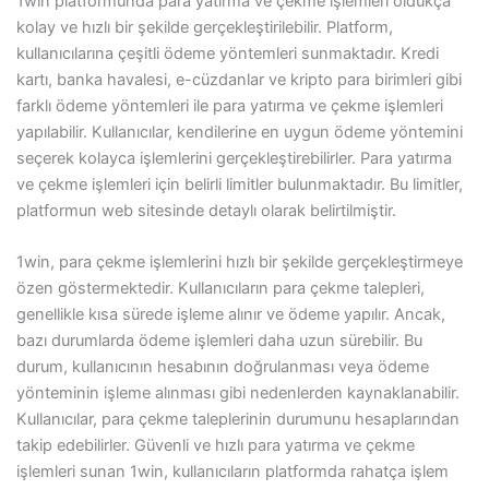
1win platformunda para yatırma ve çekme işlemleri oldukça
kolay ve hızlı bir şekilde gerçekleştirilebilir. Platform,
kullanıcılarına çeşitli ödeme yöntemleri sunmaktadır. Kredi
kartı, banka havalesi, e-cüzdanlar ve kripto para birimleri gibi
farklı ödeme yöntemleri ile para yatırma ve çekme işlemleri
yapılabilir. Kullanıcılar, kendilerine en uygun ödeme yöntemini
seçerek kolayca işlemlerini gerçekleştirebilirler. Para yatırma
ve çekme işlemleri için belirli limitler bulunmaktadır. Bu limitler,
platformun web sitesinde detaylı olarak belirtilmiştir.
1win, para çekme işlemlerini hızlı bir şekilde gerçekleştirmeye
özen göstermektedir. Kullanıcıların para çekme talepleri,
genellikle kısa sürede işleme alınır ve ödeme yapılır. Ancak,
bazı durumlarda ödeme işlemleri daha uzun sürebilir. Bu
durum, kullanıcının hesabının doğrulanması veya ödeme
yönteminin işleme alınması gibi nedenlerden kaynaklanabilir.
Kullanıcılar, para çekme taleplerinin durumunu hesaplarından
takip edebilirler. Güvenli ve hızlı para yatırma ve çekme
işlemleri sunan 1win, kullanıcıların platformda rahatça işlem