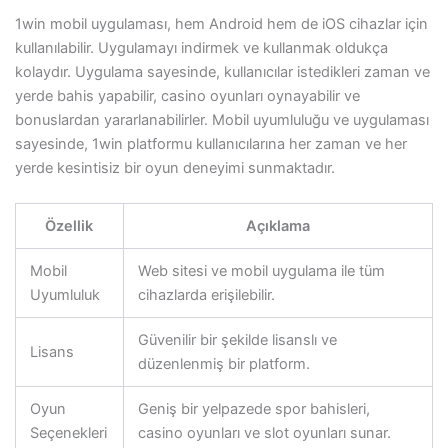
1win mobil uygulaması, hem Android hem de iOS cihazlar için
kullanılabilir. Uygulamayı indirmek ve kullanmak oldukça
kolaydır. Uygulama sayesinde, kullanıcılar istedikleri zaman ve
yerde bahis yapabilir, casino oyunları oynayabilir ve
bonuslardan yararlanabilirler. Mobil uyumluluğu ve uygulaması
sayesinde, 1win platformu kullanıcılarına her zaman ve her
yerde kesintisiz bir oyun deneyimi sunmaktadır.
Özellik
Açıklama
Mobil
Web sitesi ve mobil uygulama ile tüm
Uyumluluk
cihazlarda erişilebilir.
Güvenilir bir şekilde lisanslı ve
Lisans
düzenlenmiş bir platform.
Oyun
Geniş bir yelpazede spor bahisleri,
Seçenekleri
casino oyunları ve slot oyunları sunar.