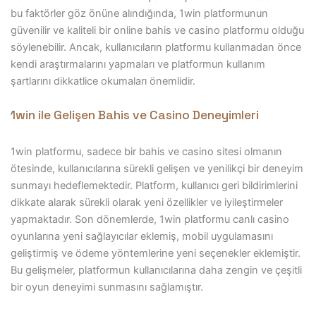
bu faktörler göz önüne alındığında, 1win platformunun
güvenilir ve kaliteli bir online bahis ve casino platformu olduğu
söylenebilir. Ancak, kullanıcıların platformu kullanmadan önce
kendi araştırmalarını yapmaları ve platformun kullanım
şartlarını dikkatlice okumaları önemlidir.
1win ile Gelişen Bahis ve Casino Deneyimleri
1win platformu, sadece bir bahis ve casino sitesi olmanın
ötesinde, kullanıcılarına sürekli gelişen ve yenilikçi bir deneyim
sunmayı hedeflemektedir. Platform, kullanıcı geri bildirimlerini
dikkate alarak sürekli olarak yeni özellikler ve iyileştirmeler
yapmaktadır. Son dönemlerde, 1win platformu canlı casino
oyunlarına yeni sağlayıcılar eklemiş, mobil uygulamasını
geliştirmiş ve ödeme yöntemlerine yeni seçenekler eklemiştir.
Bu gelişmeler, platformun kullanıcılarına daha zengin ve çeşitli
bir oyun deneyimi sunmasını sağlamıştır.