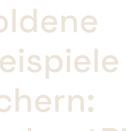
oldene
eispiele
chern: