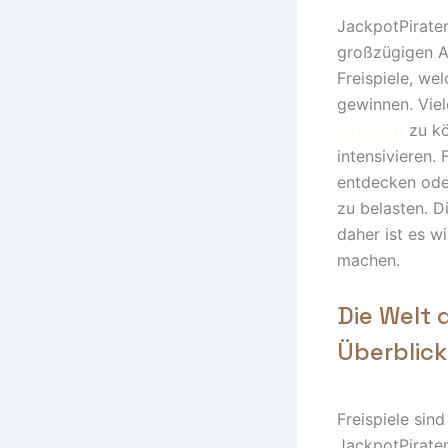
JackpotPiraten
großzügigen Ak
Freispiele, we
gewinnen. Viel
einlösen
zu kö
intensivieren.
entdecken oder
zu belasten. D
daher ist es w
machen.
Die Welt 
Überblick
Freispiele sin
JackpotPiraten