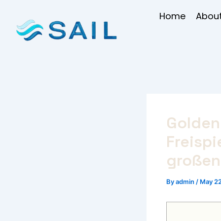
Skip
Home
About
to
content
Goldene
Freisp
großen
By
admin
/
May 22