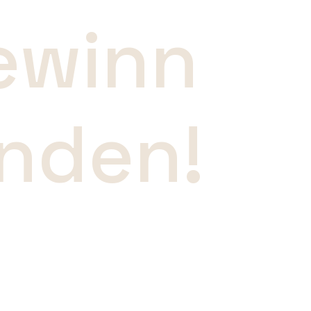
ewinn
anden!