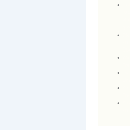
Gol
Jac
ein
gro
Die
Fre
Übe
Wie
Fre
Die
Um
So 
Fre
Str
Fre