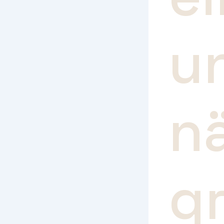
u
n
g