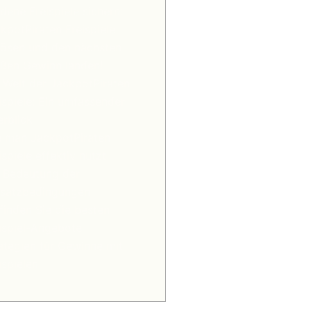
dene Freispiele sichern:
kpotPiraten Freispiele
lösen und den nächsten
ßen Gewinn landen!
 Welt der JackpotPiraten
ispiele: Ein umfassender
rblick
 man JackpotPiraten
ispiele effektiv nutzt
 Bedeutung der
satzbedingungen
finden Sie die besten
ispiel-Angebote
ategien für Gewinne mit
ispielen