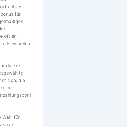
ort echtes
sbonus für
egelmäßigen
die
e oft an
en Freispielen
ür die sie
ausgewählte
nt sich, die
 keine
Einzahlungsboni
e Wahl für
raktive