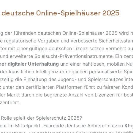
 deutsche Online-Spielhäuser 2025
ng der führenden deutschen Online-Spielhäuser 2025 wird 
e regulatorische Vorgaben und verbesserte Sicherheitssta
ter mit einer gültigen deutschen Lizenz setzen vermehrt au
nd erweiterte Spielsucht-Präventionsinstrumente. Ein zent
rer digitaler Unterhaltung
und einer nahtlosen, mobilen Nu
 der künstlichen Intelligenz ermöglichen personalisierte Spi
zeitig die Einhaltung des Jugend- und Spielerschutzes inten
 unter den zertifizierten Plattformen führt zu faireren Kond
der Markt durch die begrenzte Anzahl von Lizenzen für be
zentriert.
Rolle spielt der Spielerschutz 2025?
eht im Mittelpunkt. Führende deutsche Anbieter nutzen
KI-