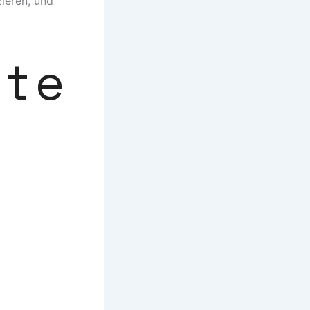
zieren, und
rte