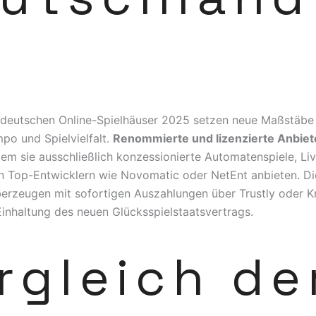
 deutschen Online-Spielhäuser 2025 setzen neue Maßstäbe
mpo und Spielvielfalt.
Renommierte und lizenzierte Anbiet
dem sie ausschließlich konzessionierte Automatenspiele, Li
on Top-Entwicklern wie Novomatic oder NetEnt anbieten. D
erzeugen mit sofortigen Auszahlungen über Trustly oder K
 Einhaltung des neuen Glücksspielstaatsvertrags.
rgleich de