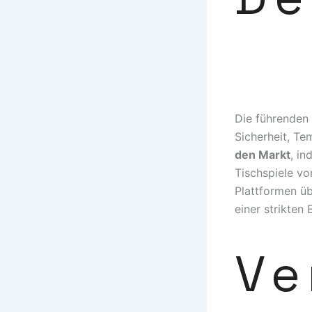
Die führenden
Sicherheit, Te
den Markt
, in
Tischspiele v
Plattformen üb
einer strikten
Ve