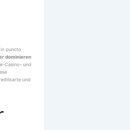
 in puncto
er dominieren
ve-Casino- und
iese
reditkarte und
r