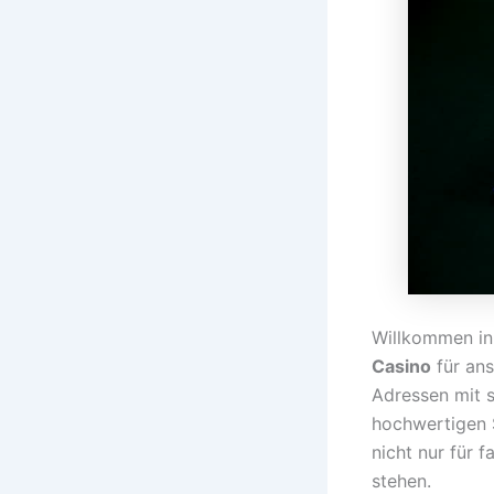
Willkommen in 
Casino
für ans
Adressen mit s
hochwertigen S
nicht nur für 
stehen.