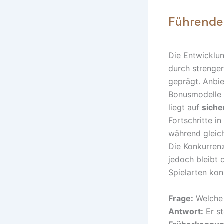
Führende
Die Entwicklu
durch strenger
geprägt. Anbie
Bonusmodelle u
liegt auf
siche
Fortschritte in
während gleich
Die Konkurrenz
jedoch bleibt 
Spielarten kon
Frage:
Welche 
Antwort:
Er st