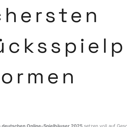
chersten
ücksspielp
formen
 deutschen Online-Spielhäuser 2025
setzen voll auf Ges