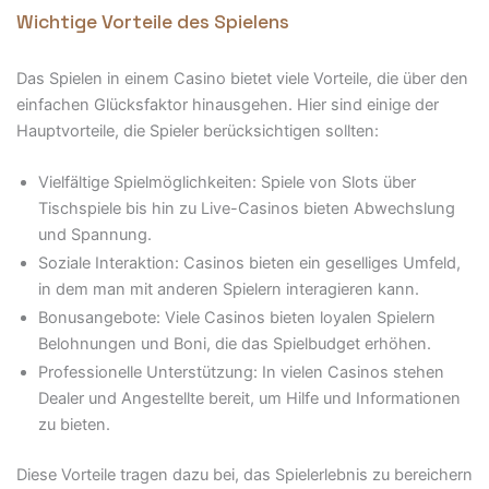
Wichtige Vorteile des Spielens
Das Spielen in einem Casino bietet viele Vorteile, die über den
einfachen Glücksfaktor hinausgehen. Hier sind einige der
Hauptvorteile, die Spieler berücksichtigen sollten:
Vielfältige Spielmöglichkeiten: Spiele von Slots über
Tischspiele bis hin zu Live-Casinos bieten Abwechslung
und Spannung.
Soziale Interaktion: Casinos bieten ein geselliges Umfeld,
in dem man mit anderen Spielern interagieren kann.
Bonusangebote: Viele Casinos bieten loyalen Spielern
Belohnungen und Boni, die das Spielbudget erhöhen.
Professionelle Unterstützung: In vielen Casinos stehen
Dealer und Angestellte bereit, um Hilfe und Informationen
zu bieten.
Diese Vorteile tragen dazu bei, das Spielerlebnis zu bereichern