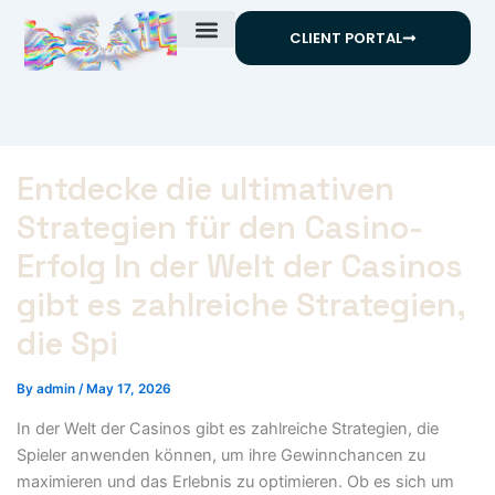
Skip
CLIENT PORTAL
to
content
Entdecke die ultimativen
Strategien für den Casino-
Erfolg In der Welt der Casinos
gibt es zahlreiche Strategien,
die Spi
By
admin
/
May 17, 2026
In der Welt der Casinos gibt es zahlreiche Strategien, die
Spieler anwenden können, um ihre Gewinnchancen zu
maximieren und das Erlebnis zu optimieren. Ob es sich um