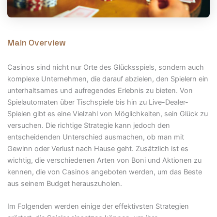
Main Overview
Casinos sind nicht nur Orte des Glücksspiels, sondern auch
komplexe Unternehmen, die darauf abzielen, den Spielern ein
unterhaltsames und aufregendes Erlebnis zu bieten. Von
Spielautomaten über Tischspiele bis hin zu Live-Dealer-
Spielen gibt es eine Vielzahl von Möglichkeiten, sein Glück zu
versuchen. Die richtige Strategie kann jedoch den
entscheidenden Unterschied ausmachen, ob man mit
Gewinn oder Verlust nach Hause geht. Zusätzlich ist es
wichtig, die verschiedenen Arten von Boni und Aktionen zu
kennen, die von Casinos angeboten werden, um das Beste
aus seinem Budget herauszuholen.
Im Folgenden werden einige der effektivsten Strategien