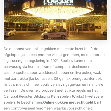
De opkomst van online gokken met echte inzet heeft de
afgelopen jaren een enorme vlucht genomen, mede door de
legalisering en regulering in 2021. Spelers kunnen nu
eenvoudig via hun telefoon of computer deelnemen aan
casino spellen, sportweddenschappen en live poker, vaak
met aantrekkelijke bonussen. Dit gemak brengt echter ook
risico’s met zich mee, zoals verslavingsgevaar en financiële
verliezen. De overheid probeert met strikte regels en het
Centraal Register Uitsluiting Kansspelen (Cruks) kwetsbare
spelers te beschermen.
Online gokken met echt geld
blijft
een controversieel fenomeen waarbij voorzichtigheid