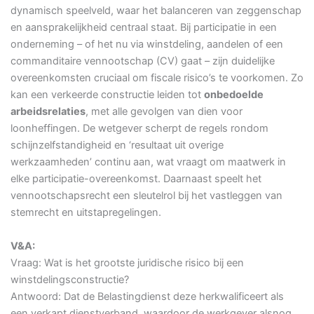
dynamisch speelveld, waar het balanceren van zeggenschap
en aansprakelijkheid centraal staat. Bij participatie in een
onderneming – of het nu via winstdeling, aandelen of een
commanditaire vennootschap (CV) gaat – zijn duidelijke
overeenkomsten cruciaal om fiscale risico’s te voorkomen. Zo
kan een verkeerde constructie leiden tot
onbedoelde
arbeidsrelaties
, met alle gevolgen van dien voor
loonheffingen. De wetgever scherpt de regels rondom
schijnzelfstandigheid en ‘resultaat uit overige
werkzaamheden’ continu aan, wat vraagt om maatwerk in
elke participatie-overeenkomst. Daarnaast speelt het
vennootschapsrecht een sleutelrol bij het vastleggen van
stemrecht en uitstapregelingen.
V&A:
Vraag: Wat is het grootste juridische risico bij een
winstdelingsconstructie?
Antwoord: Dat de Belastingdienst deze herkwalificeert als
een verkapt dienstverband, waardoor de werkgever alsnog