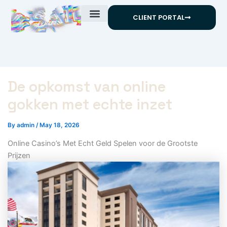
Skip
CLIENT PORTAL
to
content
De opkomst van online
gokken met echte inzet
By
admin
/
May 18, 2026
Online Casino’s Met Echt Geld Spelen voor de Grootste
Prijzen