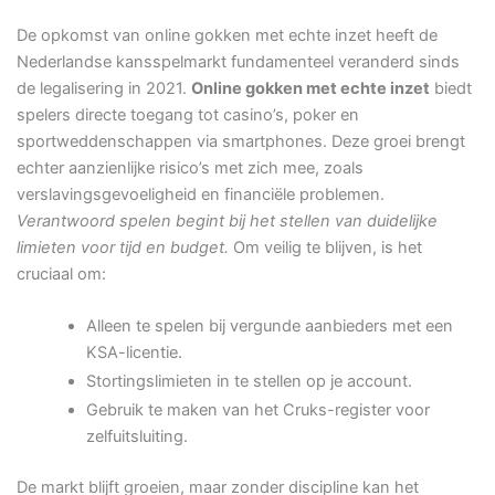
De opkomst van online gokken met echte inzet heeft de
Nederlandse kansspelmarkt fundamenteel veranderd sinds
de legalisering in 2021.
Online gokken met echte inzet
biedt
spelers directe toegang tot casino’s, poker en
sportweddenschappen via smartphones. Deze groei brengt
echter aanzienlijke risico’s met zich mee, zoals
verslavingsgevoeligheid en financiële problemen.
Verantwoord spelen begint bij het stellen van duidelijke
limieten voor tijd en budget.
Om veilig te blijven, is het
cruciaal om:
Alleen te spelen bij vergunde aanbieders met een
KSA-licentie.
Stortingslimieten in te stellen op je account.
Gebruik te maken van het Cruks-register voor
zelfuitsluiting.
De markt blijft groeien, maar zonder discipline kan het