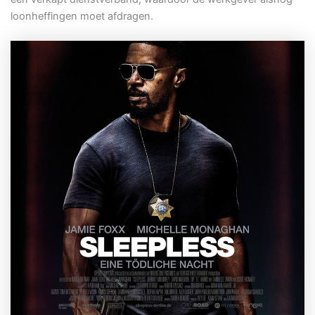
loonheffingen moet afdragen.