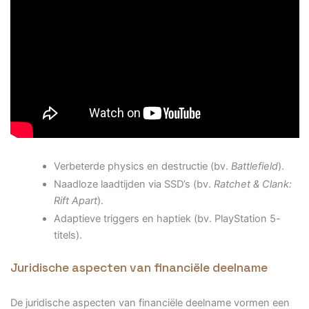
Verbeterde physics en destructie (bv.
Battlefield
).
Naadloze laadtijden via SSD’s (bv.
Ratchet & Clank:
Rift Apart
).
Adaptieve triggers en haptiek (bv. PlayStation 5-
titels).
Juridische aspecten van financiële deelname
De juridische aspecten van financiële deelname vormen een