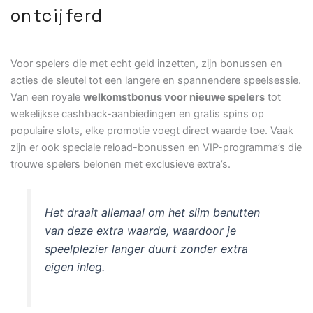
ontcijferd
Voor spelers die met echt geld inzetten, zijn bonussen en
acties de sleutel tot een langere en spannendere speelsessie.
Van een royale
welkomstbonus voor nieuwe spelers
tot
wekelijkse cashback-aanbiedingen en gratis spins op
populaire slots, elke promotie voegt direct waarde toe. Vaak
zijn er ook speciale reload-bonussen en VIP-programma’s die
trouwe spelers belonen met exclusieve extra’s.
Het draait allemaal om het slim benutten
van deze extra waarde, waardoor je
speelplezier langer duurt zonder extra
eigen inleg.