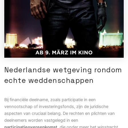
Nederlandse wetgeving rondom
echte weddenschappen
Bij financiële deelname, zoals participatie in een
vennootschap of investeringsfonds, zijn de juridische
aspecten van cruciaal belang. De rechten en plichten van
deelnemers worden vastgelegd in een
participatieovereenkomst
, die onder meer het winstrecht,