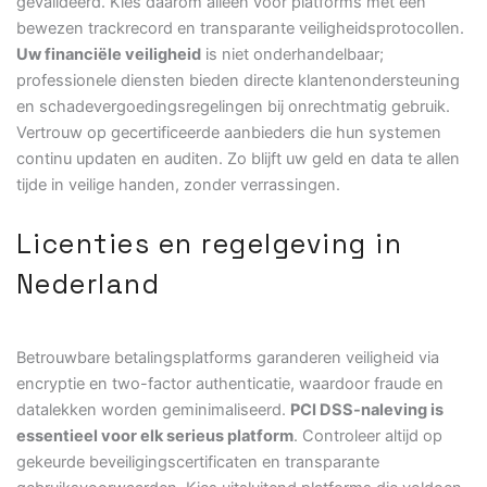
gevalideerd. Kies daarom alleen voor platforms met een
bewezen trackrecord en transparante veiligheidsprotocollen.
Uw financiële veiligheid
is niet onderhandelbaar;
professionele diensten bieden directe klantenondersteuning
en schadevergoedingsregelingen bij onrechtmatig gebruik.
Vertrouw op gecertificeerde aanbieders die hun systemen
continu updaten en auditen. Zo blijft uw geld en data te allen
tijde in veilige handen, zonder verrassingen.
Licenties en regelgeving in
Nederland
Betrouwbare betalingsplatforms garanderen veiligheid via
encryptie en two-factor authenticatie, waardoor fraude en
datalekken worden geminimaliseerd.
PCI DSS-naleving is
essentieel voor elk serieus platform
. Controleer altijd op
gekeurde beveiligingscertificaten en transparante