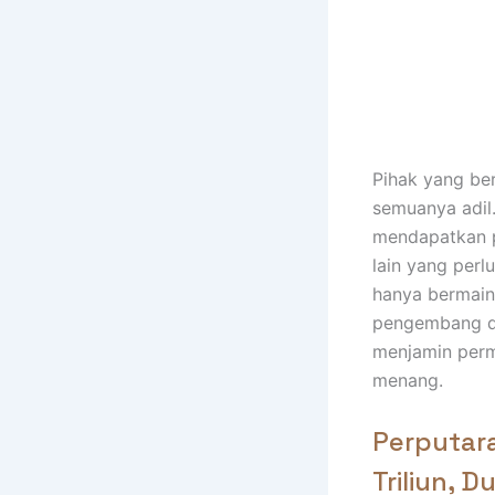
Pihak yang be
semuanya adil.
mendapatkan p
lain yang per
hanya bermain
pengembang den
menjamin perm
menang.
Perputara
Triliun, D