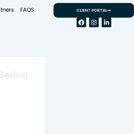
rtners
FAQS
CLIENT PORTAL
F
I
L
a
n
i
c
s
n
e
t
k
b
a
e
o
g
d
o
r
i
k
a
n
m
-
 Sering
i
n