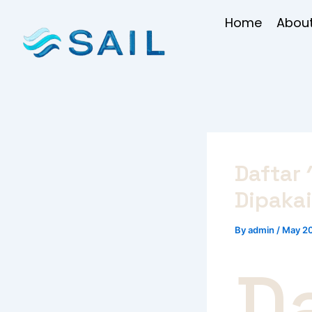
Skip
Home
About
to
content
Daftar 
Dipakai
By
admin
/
May 20
D