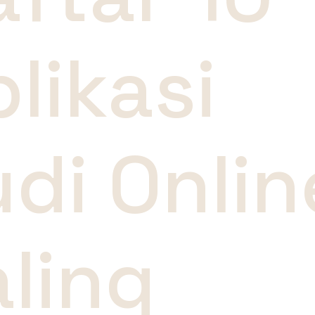
likasi
di Onlin
ling