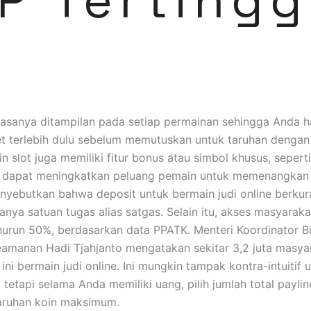
P Tertinggi
iasanya ditampilan pada setiap permainan sehingga Anda h
t terlebih dulu sebelum memutuskan untuk taruhan dengan 
 slot juga memiliki fitur bonus atau simbol khusus, sepert
g dapat meningkatkan peluang pemain untuk memenangkan 
enyebutkan bahwa deposit untuk bermain judi online berku
adanya satuan tugas alias satgas. Selain itu, akses masyarak
nurun 50%, berdasarkan data PPATK. Menteri Koordinator Bi
amanan Hadi Tjahjanto mengatakan sekitar 3,2 juta masya
 ini bermain judi online. Ini mungkin tampak kontra-intuitif 
 tetapi selama Anda memiliki uang, pilih jumlah total payli
taruhan koin maksimum.