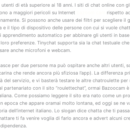
utenti di età superiore ai 18 anni. I siti di chat online con gl
gono a maggiori pericoli su Internet
bazoom cam
rispetto ad
amente. Si possono anche usare dei filtri per scegliere il g
a e il tipo di dispositivo delle persone con cui si vuole chatta
i apprendimento automatico per abbinare gli utenti in base 
e loro preferenze. Tinychat supporta sia la chat testuale che
usare anche microfoni e webcam.
asce per due persone ma può ospitare anche altri utenti, s
arina che rende ancora più sfiziosa l’app). La differenza pr
tà del servizio, e vi basterà testare le altre chatroulette pe
al partenariato con il sito “roulettechat”, ormai Bazoocam è
taliana. Come possiamo leggere il sito era nato come un pr
un epoca che appare oramai molto lontana, ed oggi se ne va
ria dell’internet italiano. Lo slogan dice chatta che ti pas
hattare ti fa venire voglia di farlo ancora e advert alcuni c
 dipendenza.