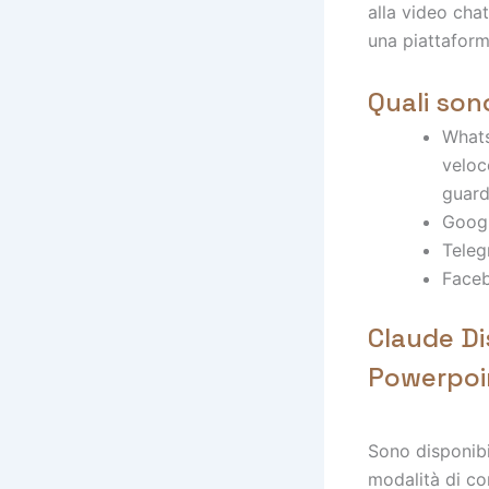
alla video chat
una piattaform
Quali sono
Whats
veloc
guard
Googl
Tele
Face
Claude Di
Powerpoi
Sono disponibil
modalità di com