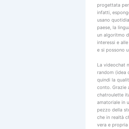
progettata per 
infatti, espon
usano quotidian
paese, la lingu
un algoritmo d
interessi e all
e si possono 
La videochat n
random (idea c
quindi la quali
conto. Grazie 
chatroulette i
amatoriale in 
pezzo della sto
che in realtà c
vera e propria