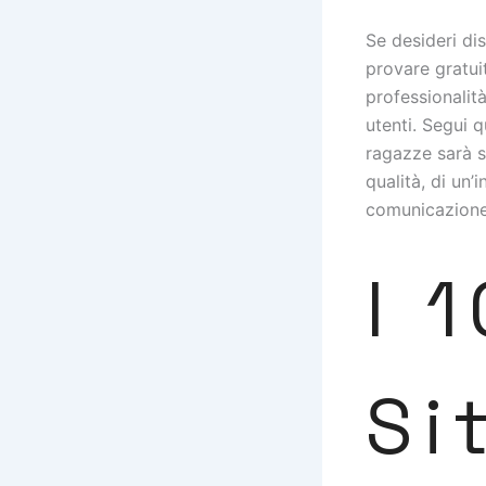
Se desideri dis
provare gratui
professionalit
utenti. Segui q
ragazze sarà s
qualità, di un’
comunicazione
I 
Si