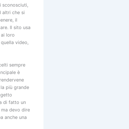
i sconosciuti,
 altri che si
enere, il
re. Il sito usa
ai loro
 quella video,
celti sempre
incipale è
r rendervene
 la più grande
ogetto
 di fatto un
sa ma devo dire
rea anche una