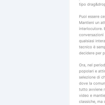
tipo drag&dro
Puoi essere ce
Mantieni un at
interlocutore. 
conversazioni 
qualsiasi inter
tecnico è semp
decidere per 
Ora, nel peri
popolari e att
selezione di ch
dove la comuni
tutto avviene 
video e manti
classiche, ma 