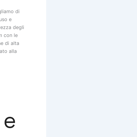
gliamo di
uso e
rezza degli
m con le
e di alta
ato alla
me