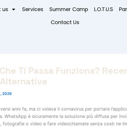
 us
Services
Summer Camp
L.O.T.U.S
Pa
Contact Us
 Che Ti Passa Funziona? Rece
Alternative
, 2026
ersi anni fa, ma ci voleva il cornavirus per portare l’appli
a. WhatsApp è sicuramente la soluzione più diffusa per inv
i, fotografie o video e fare videochiamate senza costi ne lim