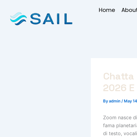
Skip
Home
About
to
content
Chatta
2026 E 
By
admin
/
May 14
Zoom nasce div
fama planetari
di testo, vocal