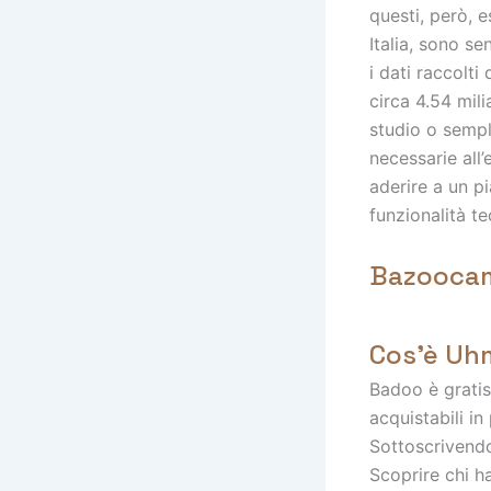
questi, però, e
Italia, sono s
i dati raccolti
circa 4.54 mil
studio o sempli
necessarie all’
aderire a un p
funzionalità t
Bazoocam
Cos’è Uh
Badoo è grati
acquistabili i
Sottoscrivendo
Scoprire chi ha