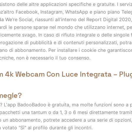
sistono delle altre applicazioni specifiche e gratuite. I servi
enz’altro Facebook, Instagram, WhatsApp e piano piano Tel
 da We’re Social, riassunti all’interno del Report Digital 202
iardi le persone sparse nel mondo che utilizzano internet, pe
cemente svago. In caso di rifiuto integrale o delle singole f
erogazione di pubblicità e di contenuti personalizzati, potra
iano di abbonamento. Per installare i cookie che garantisco
ecniche, non è necessario il tuo consenso.
 4k Webcam Con Luce Integrata – Plug
megle?
s? L'app BadooBadoo è gratuita, ma molte funzioni sono a
n pacchetti una tantum o da 1, 3 o 6 mesi direttamente trami
 un abbonamento, potrete accedere a una serie di opzioni, 
 votato "Sì" al profilo durante gli incontri.