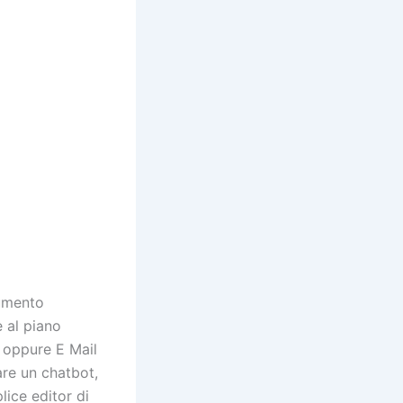
rumento
 al piano
) oppure E Mail
are un chatbot,
lice editor di