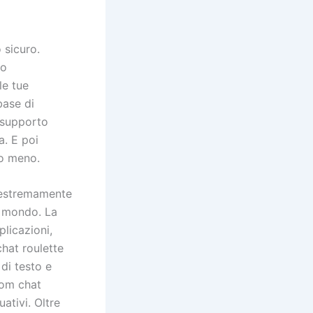
 sicuro.
uo
le tue
base di
l supporto
a. E poi
o meno.
 estremamente
l mondo. La
plicazioni,
chat roulette
di testo e
dom chat
ativi. Oltre