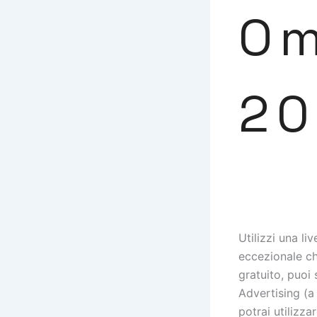
Om
20
Utilizzi una li
eccezionale ch
gratuito, puoi
Advertising (a
potrai utilizza