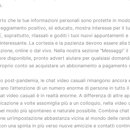
p.
rto che le tue informazioni personali sono protette in modo
teggiamento positivo, sii educato, mostra interesse per il t
E, soprattutto, rilassati e goditi i tuoi nuovi appuntamenti e 
interessante. La cortesia e la pazienza devono essere alla 
azione, online o dal vivo. Nella nostra sezione “Messaggi” i
re disponibile, pronto advert aiutare per qualsiasi domand
proprio conto se acquistare un abbonamento a pagamento 
odo post-pandemia, le chat video casuali rimangono ancora
irano l’attenzione di un numero enorme di persone in tutto i
at video casuali è in realtà enorme. A differenza di altre ap
cazione a volte assomiglia più a un colloquio, nella video 
nel modo più spontaneo e naturale possibile. Combina chat 
ene un’impostazione abbastanza vicina al mondo delle ran
con una spinta in più verso nuove amicizie e contatti continu