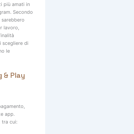
zi più amati in
egram. Secondo
0, sarebbero
r lavoro,
inalità
i scegliere di
no le
 & Play
 pagamento,
te app.
tra cui: