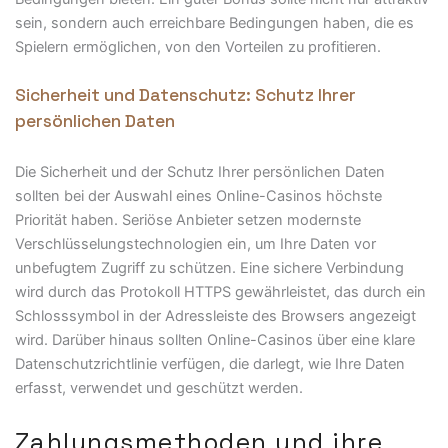
sein, sondern auch erreichbare Bedingungen haben, die es
Spielern ermöglichen, von den Vorteilen zu profitieren.
Sicherheit und Datenschutz: Schutz Ihrer
persönlichen Daten
Die Sicherheit und der Schutz Ihrer persönlichen Daten
sollten bei der Auswahl eines Online-Casinos höchste
Priorität haben. Seriöse Anbieter setzen modernste
Verschlüsselungstechnologien ein, um Ihre Daten vor
unbefugtem Zugriff zu schützen. Eine sichere Verbindung
wird durch das Protokoll HTTPS gewährleistet, das durch ein
Schlosssymbol in der Adressleiste des Browsers angezeigt
wird. Darüber hinaus sollten Online-Casinos über eine klare
Datenschutzrichtlinie verfügen, die darlegt, wie Ihre Daten
erfasst, verwendet und geschützt werden.
Zahlungsmethoden und ihre