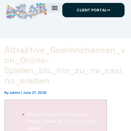
Skip
CLIENT PORTAL
to
content
Attraktive_Gewinnchancen_v
on_Online-
Spielen_bis_hin_zu_nv_casi
no_erleben
By
admin
/
June 27, 2026
Attraktive Gewinnchancen von
Online-Spielen bis hin zu nv casino
erleben