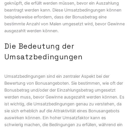
geknüpft, die erfüllt werden müssen, bevor ein Auszahlung
beantragt werden kann. Diese Umsatzbedingungen können
beispielsweise erfordern, dass der Bonusbetrag eine
bestimmte Anzahl von Malen umgesetzt wird, bevor Gewinne
ausgezahlt werden können.
Die Bedeutung der
Umsatzbedingungen
Umsatzbedingungen sind ein zentraler Aspekt bei der
Bewertung von Bonusangeboten. Sie bestimmen, wie oft der
Bonusbetrag und/oder der Einzahlungsbetrag umgesetzt
werden muss, bevor Gewinne ausgezahlt werden können. Es
ist wichtig, die Umsatzbedingungen genau zu verstehen, da
sie sich erheblich auf die Attraktivität eines Bonusangebots
auswirken können. Ein hoher Umsatzfaktor kann es
schwierig machen, die Bedingungen zu erfüllen, während ein