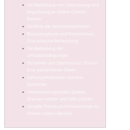
Die Bedeutung von Lizenzierung und
Regulierung im Online-Casino-
Bereich
Die Rolle der Aufsichtsbehörden
Bonusangebote und Promotionen:
Eine kritische Betrachtung
Die Bedeutung der
Umsatzbedingungen
Sicherheit und Datenschutz: Schutz
Ihrer persönlichen Daten
Zahlungsmethoden und ihre
Sicherheit
Verantwortungsvolles Spielen:
Grenzen setzen und Hilfe suchen
Aktuelle Trends und Innovationen im
Online-Casino-Bereich