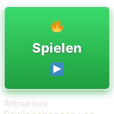
Spielen
Attraktive