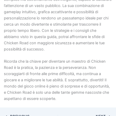
l’attenzione di un vasto pubblico. La sua combinazione di
gameplay intuitivo, grafica accattivante e possibilità di
personalizzazione lo rendono un passatempo ideale per chi
cerca un modo divertente e stimolante per trascorrere il
proprio tempo libero. Con le strategie e i consigli che
abbiamo visto in questa guida, potrai affrontare le sfide di
Chicken Road con maggiore sicurezza e aumentare le tue
possibilità di successo.
Ricorda che la chiave per diventare un maestro di Chicken
Road è la pratica, la pazienza e la perseveranza. Non
scoraggiarti di fronte alle prime difficoltà, ma continua a
giocare e a migliorare le tue abilità. E soprattutto, divertiti! Il
mondo del gioco online è pieno di sorprese e di opportunità,
e Chicken Road è solo una delle tante gemme nascoste che
aspettano di essere scoperte.