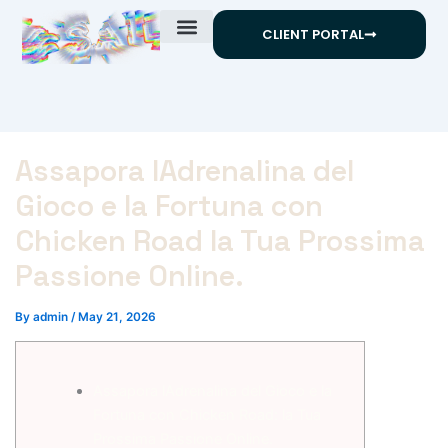
Skip
CLIENT PORTAL
to
content
Assapora lAdrenalina del
Gioco e la Fortuna con
Chicken Road la Tua Prossima
Passione Online.
By
admin
/
May 21, 2026
Assapora lAdrenalina del Gioco e la
Fortuna con Chicken Road: la Tua
Prossima Passione Online.