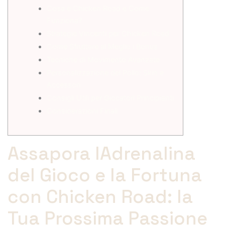
Cosa è Chicken Road e Come
Funziona?
Strategie Vincenti per Chicken Road
Come Sfruttare al Meglio i Bonus
Tecniche di Movimento Avanzate
Personalizzazione del Pollo: Skin e
Accessori
Consigli Utili per Giocatori Principianti
Considerazioni Finali
Assapora lAdrenalina
del Gioco e la Fortuna
con Chicken Road: la
Tua Prossima Passione