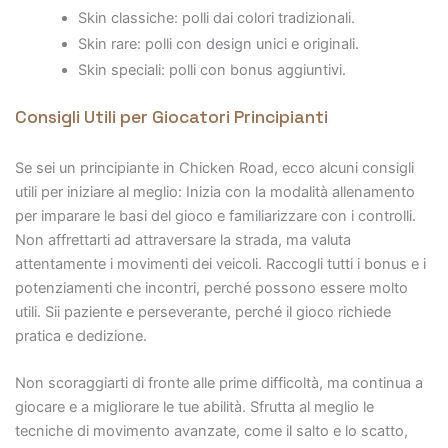
Skin classiche: polli dai colori tradizionali.
Skin rare: polli con design unici e originali.
Skin speciali: polli con bonus aggiuntivi.
Consigli Utili per Giocatori Principianti
Se sei un principiante in Chicken Road, ecco alcuni consigli
utili per iniziare al meglio: Inizia con la modalità allenamento
per imparare le basi del gioco e familiarizzare con i controlli.
Non affrettarti ad attraversare la strada, ma valuta
attentamente i movimenti dei veicoli. Raccogli tutti i bonus e i
potenziamenti che incontri, perché possono essere molto
utili. Sii paziente e perseverante, perché il gioco richiede
pratica e dedizione.
Non scoraggiarti di fronte alle prime difficoltà, ma continua a
giocare e a migliorare le tue abilità. Sfrutta al meglio le
tecniche di movimento avanzate, come il salto e lo scatto,