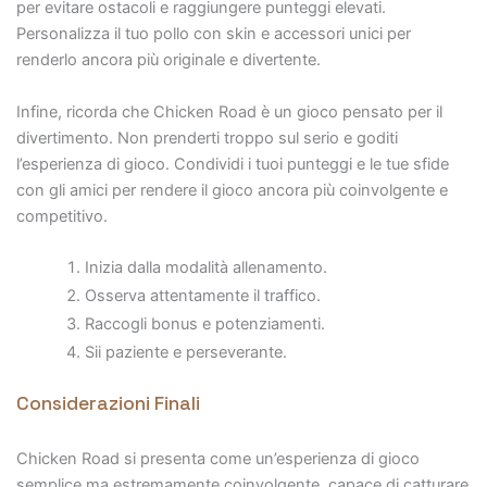
per evitare ostacoli e raggiungere punteggi elevati.
Personalizza il tuo pollo con skin e accessori unici per
renderlo ancora più originale e divertente.
Infine, ricorda che Chicken Road è un gioco pensato per il
divertimento. Non prenderti troppo sul serio e goditi
l’esperienza di gioco. Condividi i tuoi punteggi e le tue sfide
con gli amici per rendere il gioco ancora più coinvolgente e
competitivo.
Inizia dalla modalità allenamento.
Osserva attentamente il traffico.
Raccogli bonus e potenziamenti.
Sii paziente e perseverante.
Considerazioni Finali
Chicken Road si presenta come un’esperienza di gioco
semplice ma estremamente coinvolgente, capace di catturare