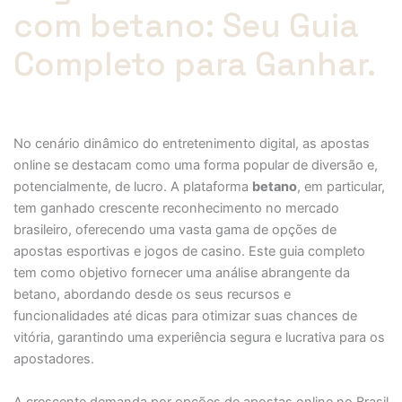
com betano: Seu Guia
Completo para Ganhar.
No cenário dinâmico do entretenimento digital, as apostas
online se destacam como uma forma popular de diversão e,
potencialmente, de lucro. A plataforma
betano
, em particular,
tem ganhado crescente reconhecimento no mercado
brasileiro, oferecendo uma vasta gama de opções de
apostas esportivas e jogos de casino. Este guia completo
tem como objetivo fornecer uma análise abrangente da
betano, abordando desde os seus recursos e
funcionalidades até dicas para otimizar suas chances de
vitória, garantindo uma experiência segura e lucrativa para os
apostadores.
A crescente demanda por opções de apostas online no Brasil