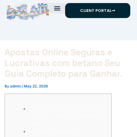
Skip
CLIENT PORTAL
to
content
Apostas Online Seguras e
Lucrativas com betano Seu
Guia Completo para Ganhar.
By
admin
/
May 22, 2026
Apostas Online Seguras e Lucrativas
com betano: Seu Guia Completo para
Ganhar.
Entendendo a Betano: Sua