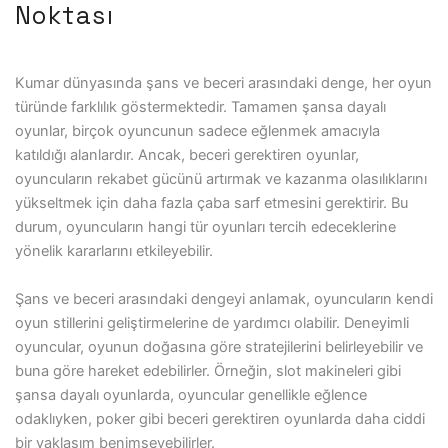
Noktası
Kumar dünyasında şans ve beceri arasındaki denge, her oyun
türünde farklılık göstermektedir. Tamamen şansa dayalı
oyunlar, birçok oyuncunun sadece eğlenmek amacıyla
katıldığı alanlardır. Ancak, beceri gerektiren oyunlar,
oyuncuların rekabet gücünü artırmak ve kazanma olasılıklarını
yükseltmek için daha fazla çaba sarf etmesini gerektirir. Bu
durum, oyuncuların hangi tür oyunları tercih edeceklerine
yönelik kararlarını etkileyebilir.
Şans ve beceri arasındaki dengeyi anlamak, oyuncuların kendi
oyun stillerini geliştirmelerine de yardımcı olabilir. Deneyimli
oyuncular, oyunun doğasına göre stratejilerini belirleyebilir ve
buna göre hareket edebilirler. Örneğin, slot makineleri gibi
şansa dayalı oyunlarda, oyuncular genellikle eğlence
odaklıyken, poker gibi beceri gerektiren oyunlarda daha ciddi
bir yaklaşım benimseyebilirler.