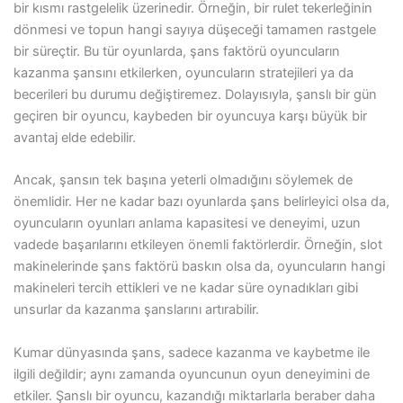
bir kısmı rastgelelik üzerinedir. Örneğin, bir rulet tekerleğinin
dönmesi ve topun hangi sayıya düşeceği tamamen rastgele
bir süreçtir. Bu tür oyunlarda, şans faktörü oyuncuların
kazanma şansını etkilerken, oyuncuların stratejileri ya da
becerileri bu durumu değiştiremez. Dolayısıyla, şanslı bir gün
geçiren bir oyuncu, kaybeden bir oyuncuya karşı büyük bir
avantaj elde edebilir.
Ancak, şansın tek başına yeterli olmadığını söylemek de
önemlidir. Her ne kadar bazı oyunlarda şans belirleyici olsa da,
oyuncuların oyunları anlama kapasitesi ve deneyimi, uzun
vadede başarılarını etkileyen önemli faktörlerdir. Örneğin, slot
makinelerinde şans faktörü baskın olsa da, oyuncuların hangi
makineleri tercih ettikleri ve ne kadar süre oynadıkları gibi
unsurlar da kazanma şanslarını artırabilir.
Kumar dünyasında şans, sadece kazanma ve kaybetme ile
ilgili değildir; aynı zamanda oyuncunun oyun deneyimini de
etkiler. Şanslı bir oyuncu, kazandığı miktarlarla beraber daha