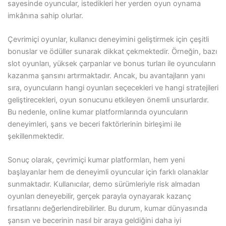
sayesinde oyuncular, istedikleri her yerden oyun oynama
imkânına sahip olurlar.
Çevrimiçi oyunlar, kullanıcı deneyimini geliştirmek için çeşitli
bonuslar ve ödüller sunarak dikkat çekmektedir. Örneğin, bazı
slot oyunları, yüksek çarpanlar ve bonus turları ile oyuncuların
kazanma şansını artırmaktadır. Ancak, bu avantajların yanı
sıra, oyuncuların hangi oyunları seçecekleri ve hangi stratejileri
geliştirecekleri, oyun sonucunu etkileyen önemli unsurlardır.
Bu nedenle, online kumar platformlarında oyuncuların
deneyimleri, şans ve beceri faktörlerinin birleşimi ile
şekillenmektedir.
Sonuç olarak, çevrimiçi kumar platformları, hem yeni
başlayanlar hem de deneyimli oyuncular için farklı olanaklar
sunmaktadır. Kullanıcılar, demo sürümleriyle risk almadan
oyunları deneyebilir, gerçek parayla oynayarak kazanç
fırsatlarını değerlendirebilirler. Bu durum, kumar dünyasında
şansın ve becerinin nasıl bir araya geldiğini daha iyi