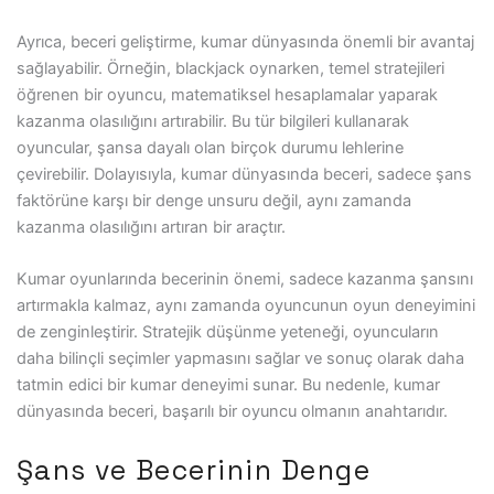
Ayrıca, beceri geliştirme, kumar dünyasında önemli bir avantaj
sağlayabilir. Örneğin, blackjack oynarken, temel stratejileri
öğrenen bir oyuncu, matematiksel hesaplamalar yaparak
kazanma olasılığını artırabilir. Bu tür bilgileri kullanarak
oyuncular, şansa dayalı olan birçok durumu lehlerine
çevirebilir. Dolayısıyla, kumar dünyasında beceri, sadece şans
faktörüne karşı bir denge unsuru değil, aynı zamanda
kazanma olasılığını artıran bir araçtır.
Kumar oyunlarında becerinin önemi, sadece kazanma şansını
artırmakla kalmaz, aynı zamanda oyuncunun oyun deneyimini
de zenginleştirir. Stratejik düşünme yeteneği, oyuncuların
daha bilinçli seçimler yapmasını sağlar ve sonuç olarak daha
tatmin edici bir kumar deneyimi sunar. Bu nedenle, kumar
dünyasında beceri, başarılı bir oyuncu olmanın anahtarıdır.
Şans ve Becerinin Denge