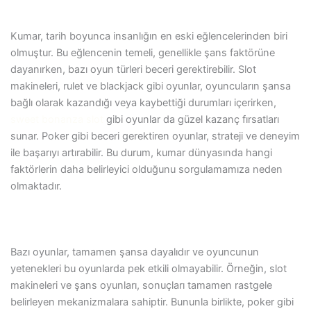
Kumar, tarih boyunca insanlığın en eski eğlencelerinden biri
olmuştur. Bu eğlencenin temeli, genellikle şans faktörüne
dayanırken, bazı oyun türleri beceri gerektirebilir. Slot
makineleri, rulet ve blackjack gibi oyunlar, oyuncuların şansa
bağlı olarak kazandığı veya kaybettiği durumları içerirken,
sweet bonanza slot
gibi oyunlar da güzel kazanç fırsatları
sunar. Poker gibi beceri gerektiren oyunlar, strateji ve deneyim
ile başarıyı artırabilir. Bu durum, kumar dünyasında hangi
faktörlerin daha belirleyici olduğunu sorgulamamıza neden
olmaktadır.
Bazı oyunlar, tamamen şansa dayalıdır ve oyuncunun
yetenekleri bu oyunlarda pek etkili olmayabilir. Örneğin, slot
makineleri ve şans oyunları, sonuçları tamamen rastgele
belirleyen mekanizmalara sahiptir. Bununla birlikte, poker gibi