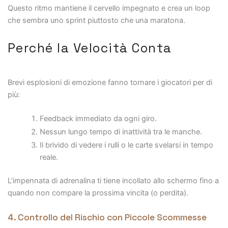
Questo ritmo mantiene il cervello impegnato e crea un loop
che sembra uno sprint piuttosto che una maratona.
Perché la Velocità Conta
Brevi esplosioni di emozione fanno tornare i giocatori per di
più:
Feedback immediato da ogni giro.
Nessun lungo tempo di inattività tra le manche.
Il brivido di vedere i rulli o le carte svelarsi in tempo
reale.
L’impennata di adrenalina ti tiene incollato allo schermo fino a
quando non compare la prossima vincita (o perdita).
4. Controllo del Rischio con Piccole Scommesse