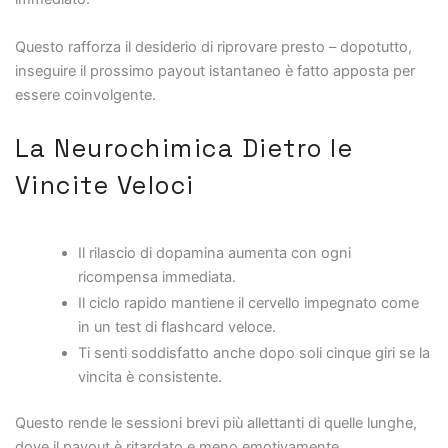
Questo rafforza il desiderio di riprovare presto – dopotutto,
inseguire il prossimo payout istantaneo è fatto apposta per
essere coinvolgente.
La Neurochimica Dietro le
Vincite Veloci
Il rilascio di dopamina aumenta con ogni
ricompensa immediata.
Il ciclo rapido mantiene il cervello impegnato come
in un test di flashcard veloce.
Ti senti soddisfatto anche dopo soli cinque giri se la
vincita è consistente.
Questo rende le sessioni brevi più allettanti di quelle lunghe,
dove il payout è ritardato e meno emotivamente