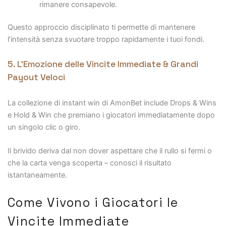
rimanere consapevole.
Questo approccio disciplinato ti permette di mantenere
l’intensità senza svuotare troppo rapidamente i tuoi fondi.
5. L’Emozione delle Vincite Immediate & Grandi
Payout Veloci
La collezione di instant win di AmonBet include Drops & Wins
e Hold & Win che premiano i giocatori immediatamente dopo
un singolo clic o giro.
Il brivido deriva dal non dover aspettare che il rullo si fermi o
che la carta venga scoperta – conosci il risultato
istantaneamente.
Come Vivono i Giocatori le
Vincite Immediate