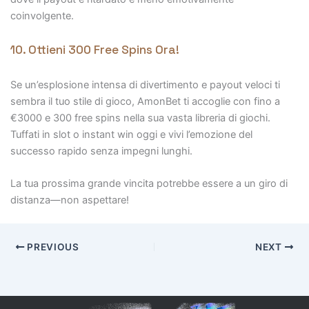
coinvolgente.
10. Ottieni 300 Free Spins Ora!
Se un’esplosione intensa di divertimento e payout veloci ti
sembra il tuo stile di gioco, AmonBet ti accoglie con fino a
€3000 e 300 free spins nella sua vasta libreria di giochi.
Tuffati in slot o instant win oggi e vivi l’emozione del
successo rapido senza impegni lunghi.
La tua prossima grande vincita potrebbe essere a un giro di
distanza—non aspettare!
PREVIOUS
NEXT