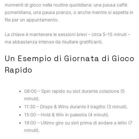
momenti di gioco nella routine quotidiana: una pausa caffè
pomeridiana, una pausa pranzo, o anche mentre si aspetta in
fila per un appuntamento.
La chiave è mantenere le sessioni brevi – circa 5–15 minuti –
ma abbastanza intense da risultare gratificanti.
Un Esempio di Giornata di Gioco
Rapido
08:00 – Spin rapido su slot durante colazione (5
minuti).
11:30 – Drops & Wins durante il tragitto (3 minuti).
15:00 – Hold & Win in palestra (4 minuti).
19:00 – Ultimo giro su slot prima di andare a letto (7
minuti).