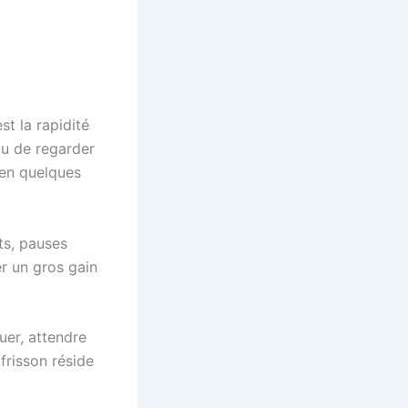
st la rapidité
 ou de regarder
 en quelques
ts, pauses
r un gros gain
buer, attendre
 frisson réside