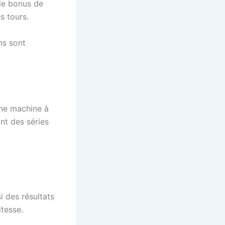
le bonus de
s tours.
ns sont
une machine à
nt des séries
l
i des résultats
itesse.