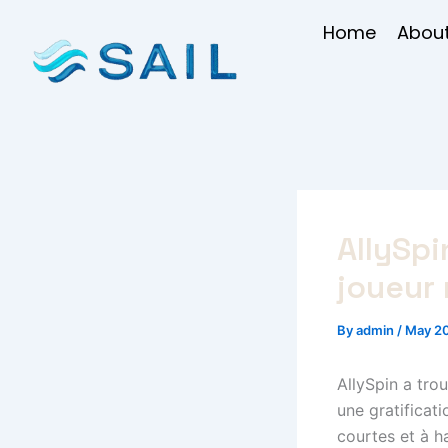
Skip
Home
About
to
content
AllySpi
joueur
By
admin
/
May 20
AllySpin a tro
une gratificat
courtes et à h