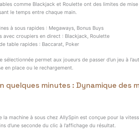
tables comme Blackjack et Roulette ont des limites de mise
isant le temps entre chaque main.
nes à sous rapides : Megaways, Bonus Buys
s avec croupiers en direct : Blackjack, Roulette
de table rapides : Baccarat, Poker
 sélectionnée permet aux joueurs de passer d’un jeu à l’au
se en place ou le rechargement.
en quelques minutes : Dynamique des 
e la machine à sous chez AllySpin est conçue pour la vites
ns d’une seconde du clic à l’affichage du résultat.