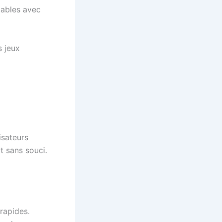
tables avec
s jeux
isateurs
t sans souci.
rapides.