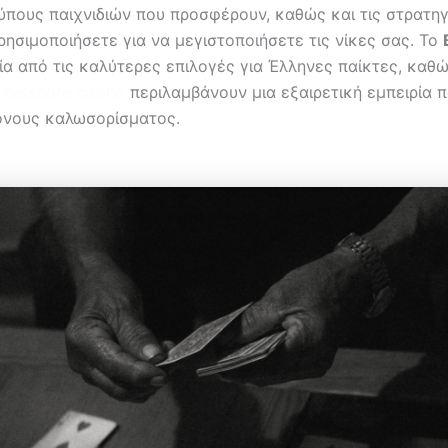
τύπους παιχνιδιών που προσφέρουν, καθώς και τις στρατη
ρησιμοποιήσετε για να μεγιστοποιήσετε τις νίκες σας. Το
ία από τις καλύτερες επιλογές για Έλληνες παίκτες, καθώ
υ
betscore casino
περιλαμβάνουν μια εξαιρετική εμπειρία π
όνους καλωσορίσματος.