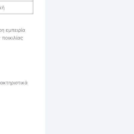
κή
η εμπειρία
 ποικιλίας
ρακτηριστικά