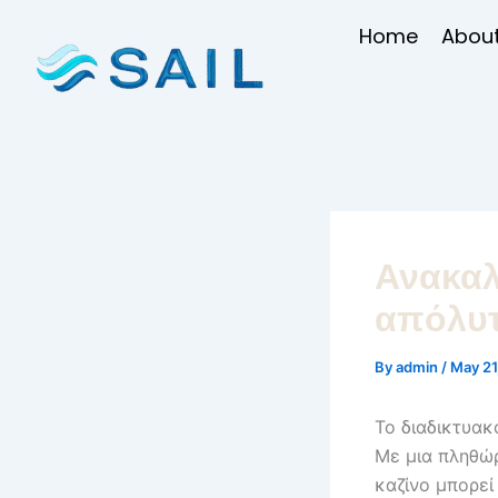
Skip
Home
About
to
content
Ανακαλ
απόλυτ
By
admin
/
May 21
Το διαδικτυακ
Με μια πληθώρ
καζίνο μπορεί