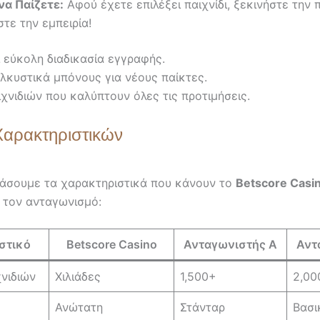
να Παίζετε:
Αφού έχετε επιλέξει παιχνίδι, ξεκινήστε την 
τε την εμπειρία!
 εύκολη διαδικασία εγγραφής.
ελκυστικά μπόνους για νέους παίκτες.
ιχνιδιών που καλύπτουν όλες τις προτιμήσεις.
αρακτηριστικών
τάσουμε τα χαρακτηριστικά που κάνουν το
Betscore Casi
 τον ανταγωνισμό:
στικό
Betscore Casino
Ανταγωνιστής A
Αντ
χνιδιών
Χιλιάδες
1,500+
2,00
Ανώτατη
Στάνταρ
Βασι