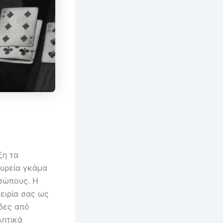
ξη τα
ευρεία γκάμα
σώπους. Η
ειρία σας ως
δες από
λητικά