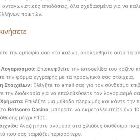
 ανταγωνιστικές αποδόσεις, όλα σχεδιασμένα για να καλ
Ελλήνων παικτών.
κινήσετε
σετε την εμπειρία σας στο καζίνο, ακολουθήστε αυτά τα α
 Λογαριασμού:
Επισκεφθείτε την ιστοσελίδα του καζίνο κ
ε την φόρμα εγγραφής με τα προσωπικά σας στοιχεία.
η Στοιχείων:
Ελέγξτε το email σας για τον σύνδεσμο επι
ε την διαδικασία για να επαληθεύσετε τον λογαριασμό σα
 Χρήματα:
Επιλέξτε μια μέθοδο πληρωμής και κάντε την 
Στο
Betscore Casino
, μπορείτε να εκμεταλλευτείτε ένα 
άθεσης μέχρι €100.
αιχνίδι:
Αναζητήστε ανάμεσα στα χιλιάδες διαθέσιμα παιχν
τό που σας ταιριάζει περισσότερο.